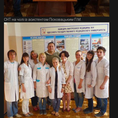
СНТ на чолі із асистентом Пісковацьким П.М.