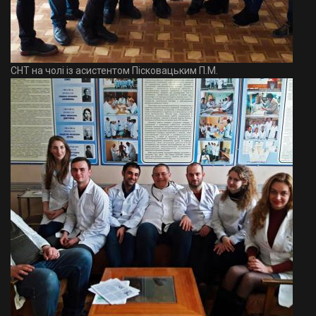
СНТ на чолі із асистентом Пісковацьким П.М.