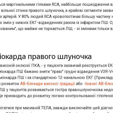
ся маргінальними гілками RCA, найбільше пошкодження від
а вільної стінки правого шлуночка, а крайові сегменти за
х артерій. У 80% людей RCA кровопостачає більшу частину н
х змін у нижніх ЕКГ-відведеннях разом із інфарктом ПШ. 
ованим", що майже не торкається ЛШ, - зі змінами тільки в
міокарда правого шлуночка
исокій оклюзії ПКА, - у пацієнта зазвичай реєструється ЕК
іокарда ПШ бажано зняти "праві" грудні відведення V3R-V
міокарда ПШ і за стандартною 12-канальною ЕКГ (Приклади
я розвиток
АВ-блокади високої градації
або
повної АВ-бло
Ш у пацієнтів розвивається гостра правошлуночкова недост
 призводить до розвитку погано контрольованої гіпотензі
гатися при масивній ТЕЛА, завжди виключайте цей діагноз