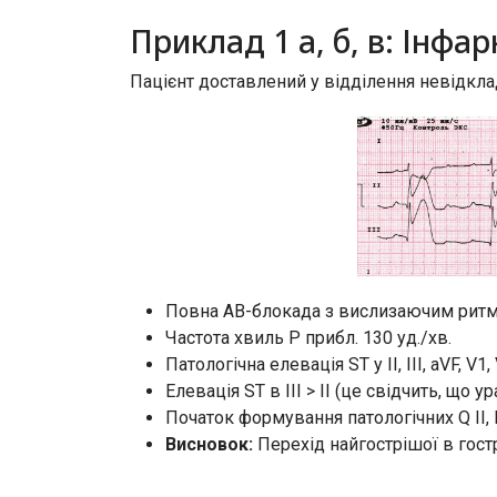
Приклад 1 а, б, в: Інфа
Пацієнт доставлений у відділення невідкла
Повна АВ-блокада з вислизаючим ритмом
Частота хвиль Р прибл. 130 уд./хв.
Патологічна елевація ST у II, III, aVF, V1, 
Елевація ST в III > II (це свідчить, що 
Початок формування патологічних Q II, II
Висновок:
Перехід найгострішої в гост