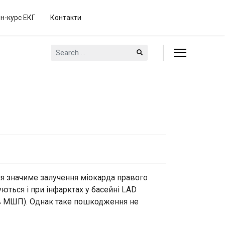
н-курс ЕКГ
Контакти
Search
...
ся значиме залучення міокарда правого
ться і при інфарктах у басейні LAD
ілів МШП). Однак таке пошкодження не