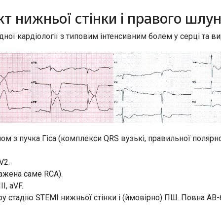
ркт нижньої стінки і правого шлу
дної кардіології з типовим інтенсивним болем у серці та 
 з пучка Гіса (комплекси QRS вузькі, правильної полярнос
V2.
уражена саме RCA).
I, aVF.
ру стадію STEMI нижньої стінки і (ймовірно) ПШ. Повна АВ-