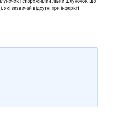
шлуночок і спорожнілий лівий шлуночок, що
, які зазвичай відсутні при інфаркті