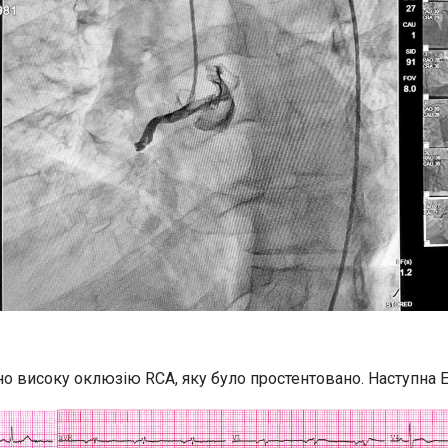
о високу оклюзію RCA, яку було простентовано. Наступна ЕК