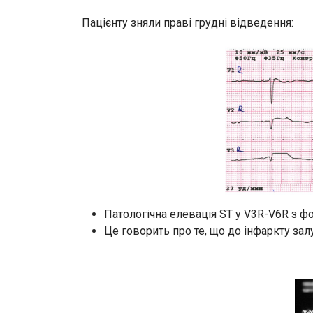
Пацієнту зняли праві грудні відведення:
Патологічна елевація ST у V3R-V6R з ф
Це говорить про те, що до інфаркту за