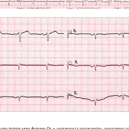
ях тепер має форму Qr – невисокі r означають невелику кі