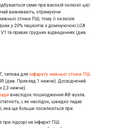
бувається саме при високій оклюзії цієї
звичай виживають, отримуючи
ижньої стінки ЛШ, тому її оклюзія
Однак у 20% пацієнтів з домінуючою LCA
 V1 та правих грудних відведеннях (див.
Г, типова для
інфаркту нижньої стінки ЛШ
.
4R (див. Приклад 1 нижче). Досвідчений
 2,3 нижче).
кади
внаслідок пошкодження АВ-вузла.
атність, і, як наслідок, швидко падає
ї, яка ще більше посилюється при
 при підозрі на інфаркт ПШ.