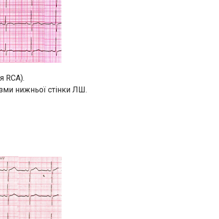
я RCA).
ризми нижньої стінки ЛШ.