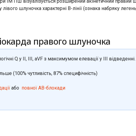
при ІМ ПШ візуалізується розширений акінетичний правий 
лівого шлуночка характерні В-лінії (ознака набряку легень)
міокарда правого шлуночка
огічні Q у II, III, aVF з максимумом елевації у III відведенні.
більше (100% чутливість, 87% специфічність)
дації
або
повної АВ-блокади