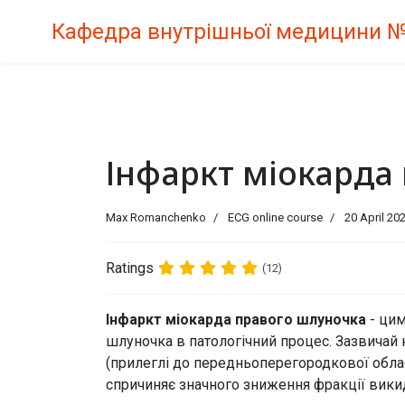
Кафедра внутрішньої медицини 
Інфаркт міокарда
Max Romanchenko
ECG online course
20 April 20
Ratings
(12)
Інфаркт міокарда правого шлуночка
- цим
шлуночка в патологічний процес. Зазвичай
(прилеглі до передньоперегородкової област
спричиняє значного зниження фракції викид