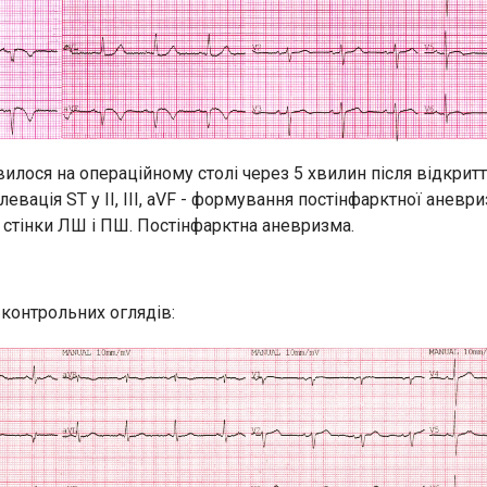
лося на операційному столі через 5 хвилин після відкритт
 елевація ST у II, III, aVF - формування постінфарктної анев
 стінки ЛШ і ПШ. Постінфарктна аневризма.
з контрольних оглядів: