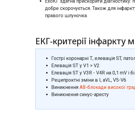
ЕхоКГ здатна прискорити діагностику: 
добре скорочується. Також для інфаркту 
правого шлуночка.
ЕКГ-критерії інфаркту 
Гострі коронарні Т, елевація ST, патол
Елевація ST у V1 > V2
Елевація ST у V3R - V4R на 0,1 mV і 
Реципроктні зміни в I, aVL, V5-V6
Виникнення
АВ-блокади високої гра
Виникнення синус-аресту