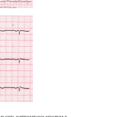
лькість життєздатного міокарда в