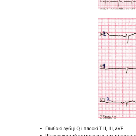
Глибокі зубці Q і плоскі Т II, III, aVF.
Шлуночковий комплекс у цих відведенн