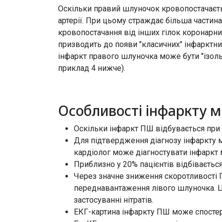
Оскільки правий шлуночок кровопостачаєть
артерії. При цьому страждає більша частин
кровопостачання від інших гілок коронарни
призводить до появи "класичних" інфарктни
інфаркт правого шлуночка може бути "ізоль
приклад 4 нижче).
Особливості інфаркту 
Оскільки інфаркт ПШ відбувається при в
Для підтвердження діагнозу інфаркту м
кардіолог може діагностувати інфаркт 
Приблизно у 20% пацієнтів відбіваєтьс
Через значне зниження скоротливості П
переднавантаження лівого шлуночка. Це
застосуванні нітратів.
ЕКГ-картина інфаркту ПШ може спостері