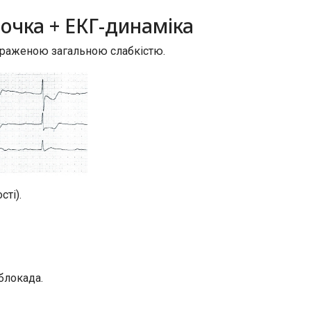
ночка + ЕКГ-динаміка
вираженою загальною слабкістю.
ті).
блокада.