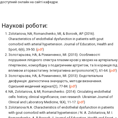
доступний онлайн на сайті кафедри.
Наукові роботи:
Zolotariova, NA, Romanchenko, MI, & Borovik, AP. (2016).
Characteristics of endothelial dysfunction in patients with gout
comorbid with arterial hypertension. Journal of Education, Health and
Sport, 6(6), 39-50. (
pdf
)
Золотарьова, НА, & Романченко, МІ. (2015). Особливості
порушення ліпідного спектра плазми крові у хворих на артеріальну
гіпертензію, коморбідну з подагричним артритом, та їх корекція під
впливом аторвастатину. Інтегративна антропологія(1), 61-64. (
pdf
)
Золотарьова, НА, & Романченко, МІ. (2013). Ендотеліальна
дисфункція: діагностична значущість, методи визначення.
Одеський медичний журнал(2), 77-84. (
pdf
)
NA, Zolotariova, & MI, Romanchenko. (2014). Circulating endothelial
cells: history, clinical significance, own research. Ukrainian Journal of
Clinical and Laboratory Medicine, 9(4), 11-17. (
pdf
)
Zolotariova N.A. Characteristics of endothelial dysfunction in patients
with gout comorbid with arterial hypertension / N. A. Zolotariova, M. I.
Romanchenko, A. P. Borovik // Journal of Education, Health and Sport. –