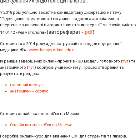
циркулюючих ендотеліоцитів крові.
У 2018 році успішно захистив кандидатську дисертацію на тему
"Підвищення ефективності лікування подагри з артеріальною
гіпертензією на основі використання статинотерапії" за спеціальністю
(автореферат -
pdf
)
14.01.12 «Ревматологія»
.
Створив та з 2014 року адміниcтрує сайт кафедри внутрішньої
медицини №4 -
www.therapy.odmu.edu.ua
.
Із раніше завершених онлайн-проектів - 3D модель головного (
тут
) та
анатомічного (
тут
) корпусів университету. Процес створення та
результати рендера:
головний корпус
анатомічний корпус
Створив онлайн-католог об'єктів Мессьє:
Онлайн каталог об'єктів Мессьє
Розробив онлайн-курс для вивчення ЕКГ для студентів та лікарів,