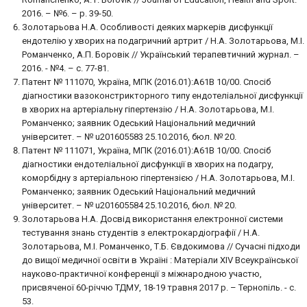
2016. – №6. – p. 39-50.
Золотарьова Н.А. Особливості деяких маркерів дисфункції
ендотелію у хворих на подагричний артрит / Н.А. Золотарьова, М.І.
Романченко, А.П. Боровік // Український терапевтичний журнал. –
2016. - №4. – с. 77-81.
Патент № 111070, Україна, МПК (2016.01):А61В 10/00. Спосіб
діагностики вазоконстрикторного типу ендотеліальної дисфункції
в хворих на артеріальну гіпертензію / Н.А. Золотарьова, М.І.
Романченко; заявник Одеський Національний медичний
університет. – № u201605583 25.10.2016, бюл. № 20.
Патент № 111071, Україна, МПК (2016.01):А61В 10/00. Спосіб
діагностики ендотеліальної дисфункції в хворих на подагру,
коморбідну з артеріальною гіпертензією / Н.А. Золотарьова, М.І.
Романченко; заявник Одеський Національний медичний
університет. – № u201605584 25.10.2016, бюл. № 20.
Золотарьова Н.А. Досвід використання електронної системи
тестування знань студентів з електрокардіографії / Н.А.
Золотарьова, М.І. Романченко, Т.Б. Євдокимова // Сучасні підходи
до вищої медичної освіти в Україні : Матеріали XIV Всеукраїнської
науково-практичної конференції з міжнародною участю,
присвяченої 60-річчю ТДМУ, 18-19 травня 2017 р. – Тернопіль. - с.
53.