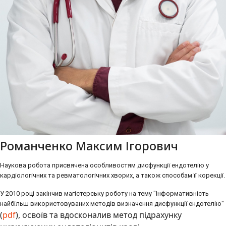
Романченко Максим Ігорович
Наукова робота присвячена особливостям дисфункції ендотелію у
кардіологічних та ревматологічних хворих, а також способам її корекції.
У 2010 році закінчив магістерську роботу на тему "Інформативність
найбільш використовуваних методів визначення дисфункції ендотелію"
(
pdf
), освоїв та вдосконалив метод підрахунку