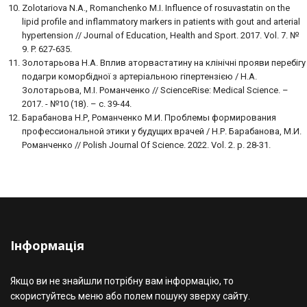
Zolotariova N.A., Romanchenko M.I. Influence of rosuvastatin on the
lipid profile and inflammatory markers in patients with gout and arterial
hypertension // Journal of Education, Health and Sport. 2017. Vol. 7. №
9. P. 627-635.
Золотарьова Н.А. Вплив аторвастатину на клінічні прояви перебігу
подагри коморбідної з артеріальною гіпертензією / Н.А.
Золотарьова, М.І. Романченко // ScienceRise: Medical Science. –
2017. - №10 (18). – с. 39-44.
Барабанова Н.Р, Романченко М.И. Проблемы формирования
профессиональной этики у будущих врачей / Н.Р. Барабанова, М.И.
Романченко // Polish Journal Of Science. 2022. Vol. 2. p. 28-31.
Інформація
Якщо ви не знайшли потрібну вам інформацію, то
скористуйтесь меню або полем пошуку зверху сайту.