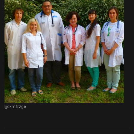
Ijjokmfrzge