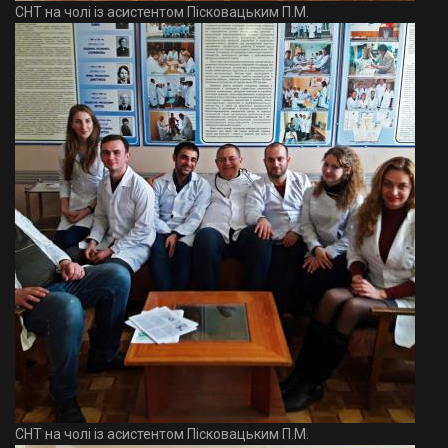
СНТ на чолі із асистентом Пісковацьким П.М.
СНТ на чолі із асистентом Пісковацьким П.М.