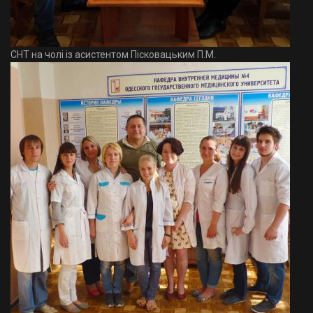
СНТ на чолі із асистентом Пісковацьким П.М.