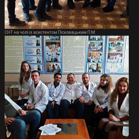
СНТ на чолі із асистентом Пісковацьким П.М.