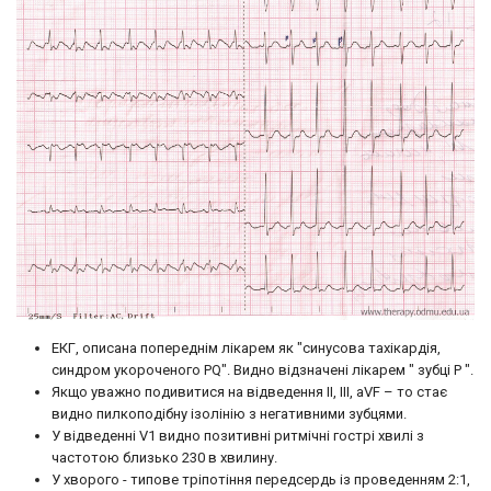
ЕКГ, описана попереднім лікарем як "синусова тахікардія,
синдром укороченого PQ". Видно відзначені лікарем " зубці Р ".
Якщо уважно подивитися на відведення II, III, aVF – то стає
видно пилкоподібну ізолінію з негативними зубцями.
У відведенні V1 видно позитивні ритмічні гострі хвилі з
частотою близько 230 в хвилину.
У хворого - типове тріпотіння передсердь із проведенням 2:1,