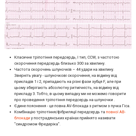
Класичне тріпотіння передсердь, I тип, CCW, з частотою
скорочення передсердь близько 300 за хвилину.
Частота скорочень шлуночків – 44 удари на хвилину.
Зверніть увагу - шлуночкові скорочення, на відміну від
прикладів 1 і 2, припадають на різні фази зубця F, але при
цьому зберігають абсолютну ритмічність, на відміну від
прикладу 3. Тобто, в цьому випадку ми не можемо говорити
про проведення тріпотіння передсердь на шлуночки .
Єдине пояснення - це повна AV-блокада з ритмом з пучка Гіса.
Комбінацію тріпотіння/фібриляції передсердь та
повної АВ-
блокади
у пострадянських країнах прийнято називати
"синдромом Фредеріка".