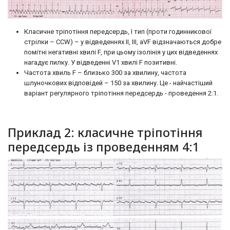
Класичне тріпотіння передсердь, I тип (проти годинникової
стрілки – CCW) – у відведеннях II, III, aVF відзначаються добре
помітні негативні хвилі F, при цьому ізолінія у цих відведеннях
нагадує пилку. У відведенні V1 хвилі F позитивні.
Частота хвиль F – близько 300 за хвилину, частота
шлуночкових відповідей – 150 за хвилину. Це - найчастіший
варіант регулярного тріпотіння передсердь - проведення 2:1.
Приклад 2: класичне тріпотіння
передсердь із проведенням 4:1