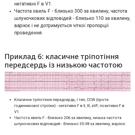
негативні F в V1.
Частота хвиль F - близько 300 за хвилину, частота
шлуночкових відповідей - близько 110 за хвилину,
варіює і не дотримується чіткої пропорції
проведення.
Приклад 6: класичне тріпотіння
передсердь із низькою частотою
Класичне тріпотіння передсердь, I тип, CCW (проти
годинникової стрілки) - негативні F в II, III, aVF, позитивні F в
V1.
Частота хвиль F - близько 206 за хвилину, низька частота
шлуночкових відповідей - близько 35-38 за хвилину, варіює.