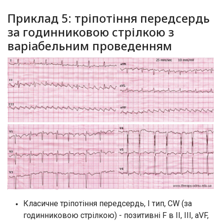
Приклад 5: тріпотіння передсердь
за годинниковою стрілкою з
варіабельним проведенням
Класичне тріпотіння передсердь, I тип, CW (за
годинниковою стрілкою) - позитивні F в II, III, aVF,