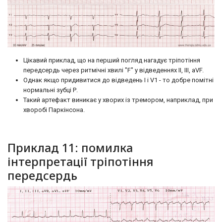
Цікавий приклад, що на перший погляд нагадує тріпотіння
передсердь через ритмічні хвилі "F" у відведеннях II, III, aVF.
Однак якщо придивитися до відведень I і V1 - то добре помітні
нормальні зубці Р.
Такий артефакт виникає у хворих із тремором, наприклад, при
хворобі Паркінсона.
Приклад 11: помилка
інтерпретації тріпотіння
передсердь