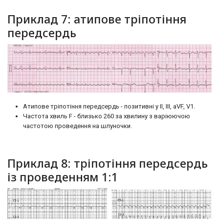
Приклад 7: атипове тріпотіння
передсердь
Атипове тріпотіння передсердь - позитивні у II, III, aVF, V1.
Частота хвиль F - близько 260 за хвилину з варіюючою
частотою проведення на шлуночки.
Приклад 8: тріпотіння передсердь
із проведенням 1:1