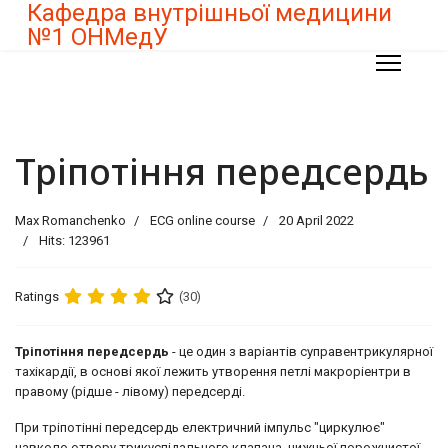
Кафедра внутрішньої медицини
№1 ОНМедУ
Тріпотіння передсердь
Max Romanchenko
ECG online course
20 April 2022
Hits: 123961
Ratings
(30)
Тріпотіння передсердь
- це один з варіантів суправентрикулярної
тахікардії, в основі якої лежить утворення петлі макроріентри в
правому (рідше - лівому) передсерді.
При тріпотінні передсердь електричний імпульс "циркулює"
навколо отвору трикуспідального клапана, нижньої порожнистої