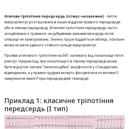
Атипове тріпотіння передсердь (істмус-незалежне)
- петля
макроріентрі розташована в інших відділах правого передсердя
або в лівому передсерді. Атипове тріпотіння передсердь часто
асоційоване з травмою чи рубцевими змінами міокарда після
операції чи захворювань. Значно гірше піддається абляції, оскільки
може не мати єдиного стійкого кільця макроріентрі.
Прояви атипового тріпотіння на ЕКГ залежать від локалізації петлі
ріентрі. Наприклад, при локалізації її в лівому передсерді може
бути відсутня типова "пилкоподібна" морфологія у стандартних
відведеннях, а у правих грудних можуть фіксуватися позитивні F,
симулюючи хвилі Р при передсердній тахікардії.
Приклад 1: класичне тріпотіння
передсердь (I тип)