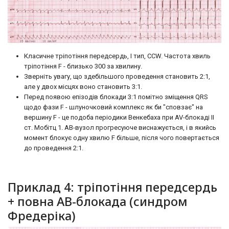
Класичне тріпотіння передсердь, I тип, CCW. Частота хвиль
тріпотіння F - близько 300 за хвилину.
Зверніть увагу, що здебільшого проведення становить 2:1,
але у двох місцях воно становить 3:1.
Перед появою епізодів блокади 3:1 помітно зміщення QRS
щодо фази F - шлуночковий комплекс як би "сповзає" на
вершину F - це подоба періодики Венкебаха при AV-блокаді II
ст. Мобітц 1. АВ-вузол прогресуюче виснажується, і в якийсь
момент блокує одну хвилю F більше, після чого повертається
до проведення 2:1.
Приклад 4: тріпотіння передсердь
+ повна АВ-блокада (синдром
Фредеріка)