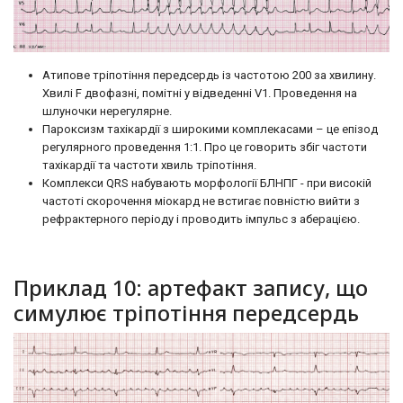
Атипове тріпотіння передсердь із частотою 200 за хвилину.
Хвилі F двофазні, помітні у відведенні V1. Проведення на
шлуночки нерегулярне.
Пароксизм тахікардії з широкими комплекасами – це епізод
регулярного проведення 1:1. Про це говорить збіг частоти
тахікардії та частоти хвиль тріпотіння.
Комплекси QRS набувають морфології БЛНПГ - при високій
частоті скорочення міокард не встигає повністю вийти з
рефрактерного періоду і проводить імпульс з аберацією.
Приклад 10: артефакт запису, що
симулює тріпотіння передсердь