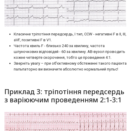
Класичне тріпотіння передсердь, I тип, CCW - негативні F в II, III,
aVF, позитивні F в V1.
Частота хвиль F - близько 240 за хвилину, частота
шлуночкових відповідей - 60 за хвилину. АВ-вузол проводить
кожне четверте скорочення, тобто це проведення 4:1.
Зверніть увагу – при об'єктивному обстеженні такого пацієнта
пальпаторно ви визначите абсолютно нормальний пульс!
Приклад 3: тріпотіння передсердь
з варіюючим проведенням 2:1-3:1