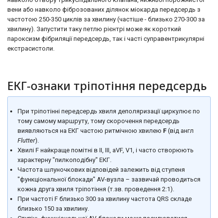
вени або навколо фіброзованих ділянок міокарда передсердь з
частотою 250-350 циклів за хвилину (частіше - близько 270-300 за
хвилину). Запустити таку петлю рієнтрі може як короткий
пароксизм фібриляції передсердь, так і часті суправентрикулярні
екстрасистоли.
ЕКГ-ознаки тріпотіння передсердь
При тріпотінні передсердь хвиля деполяризації циркулює по
тому самому маршруту, тому скорочення передсердь
виявляються на ЕКГ частою ритмічною хвилею
F
(від англ
Flutter
).
Хвилі F найкраще помітні в II, III, aVF, V1, і часто створюють
характерну "пилкоподібну" ЕКГ.
Частота шлуночкових відповідей залежить від ступеня
"функціональної блокади" AV-вузла – зазвичай проводиться
кожна друга хвиля тріпотіння (т.зв. проведення 2:1).
При частоті F близько 300 за хвилину частота QRS складе
близько 150 за хвилину.