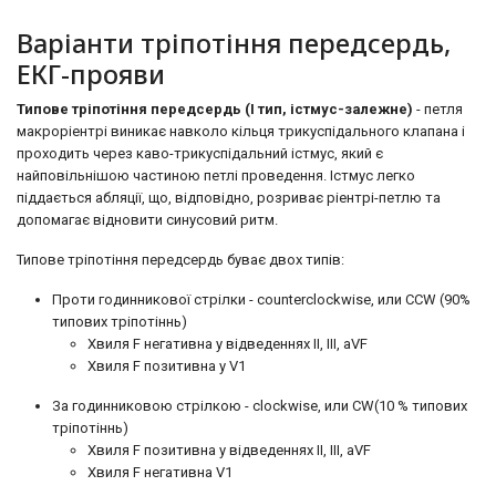
Варіанти тріпотіння передсердь,
ЕКГ-прояви
Типове тріпотіння передсердь (I тип, істмус-залежне)
- петля
макроріентрі виникає навколо кільця трикуспідального клапана і
проходить через каво-трикуспідальний істмус, який є
найповільнішою частиною петлі проведення. Істмус легко
піддається абляції, що, відповідно, розриває ріентрі-петлю та
допомагає відновити синусовий ритм.
Типове тріпотіння передсердь буває двох типів:
Проти годинникової стрілки - counterclockwise, или CCW (90%
типових тріпотіннь)
Хвиля F негативна у відведеннях II, III, aVF
Хвиля F позитивна у V1
За годинниковою стрілкою - clockwise, или CW(10 % типових
тріпотіннь)
Хвиля F позитивна у відведеннях II, III, aVF
Хвиля F негативна V1