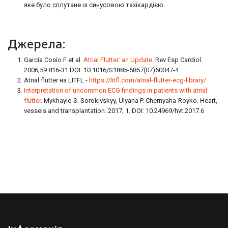
яке було сплутане із синусовою тахікардією.
Джерела:
García Cosío F et al.
Atrial Flutter: an Update.
Rev Esp Cardiol.
2006;59:816-31 DOI: 10.1016/S1885-5857(07)60047-4
Atrial flutter на LITFL -
https://litfl.com/atrial-flutter-ecg-library/
Interpretation of uncommon ECG findings in patients with atrial
flutter
. Mykhaylo S. Sorokivskyy, Ulyana P. Chernyaha-Royko. Heart,
vessels and transplantation. 2017; 1. DOI: 10.24969/hvt.2017.6