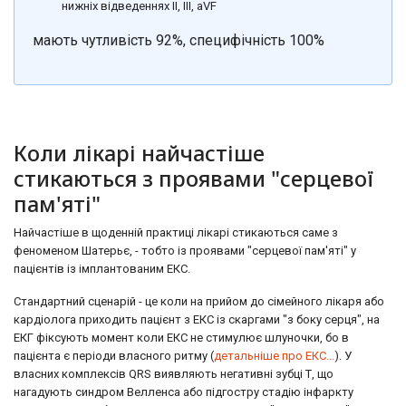
нижніх відведеннях II, III, aVF
мають чутливість 92%, специфічність 100%
Коли лікарі найчастіше
стикаються з проявами "серцевої
пам'яті"
Найчастіше в щоденній практиці лікарі стикаються саме з
феноменом Шатерьє, - тобто із проявами "серцевої пам'яті" у
пацієнтів із імплантованим ЕКС.
Стандартний сценарій - це коли на прийом до сімейного лікаря або
кардіолога приходить пацієнт з ЕКС із скаргами "з боку серця", на
ЕКГ фіксують момент коли ЕКС не стимулює шлуночки, бо в
пацієнта є періоди власного ритму (
детальніше про ЕКС...
). У
власних комплексів QRS виявляють негативні зубці Т, що
нагадують синдром Велленса або підгостру стадію інфаркту