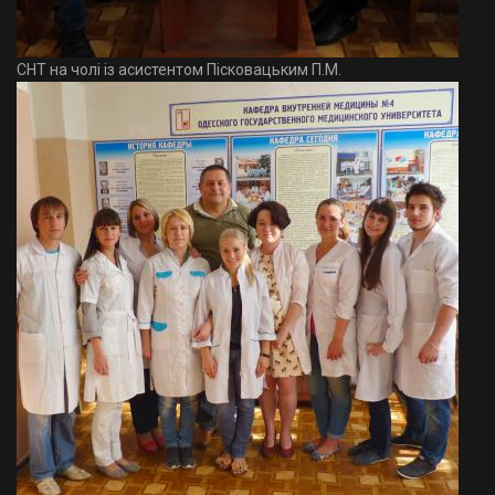
СНТ на чолі із асистентом Пісковацьким П.М.