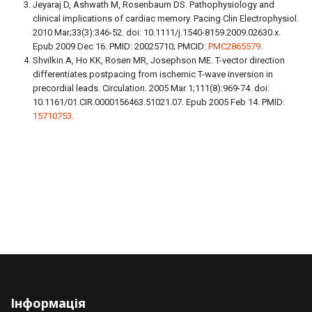
Jeyaraj D, Ashwath M, Rosenbaum DS. Pathophysiology and
clinical implications of cardiac memory. Pacing Clin Electrophysiol.
2010 Mar;33(3):346-52. doi: 10.1111/j.1540-8159.2009.02630.x.
Epub 2009 Dec 16. PMID: 20025710; PMCID:
PMC2865579
.
Shvilkin A, Ho KK, Rosen MR, Josephson ME. T-vector direction
differentiates postpacing from ischemic T-wave inversion in
precordial leads. Circulation. 2005 Mar 1;111(8):969-74. doi:
10.1161/01.CIR.0000156463.51021.07. Epub 2005 Feb 14. PMID:
15710753.
Інформація