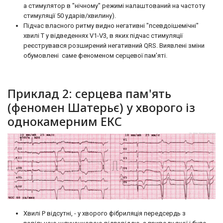
а стимулятор в "нічному" режимі налаштований на частоту
стимуляції 50 ударів/хвилину).
Підчас власного ритму видно негативні "псевдоішемічні"
хвилі Т у відведеннях V1-V3, в яких підчас стимуляції
реєструвався розширений негативний QRS. Виявлені зміни
обумовлені саме феноменом серцевої пам'яті.
Приклад 2: серцева пам'ять
(феномен Шатерьє) у хворого із
однокамерним ЕКС
Хвилі Р відсутні, - у хворого фібриляція передсердь з