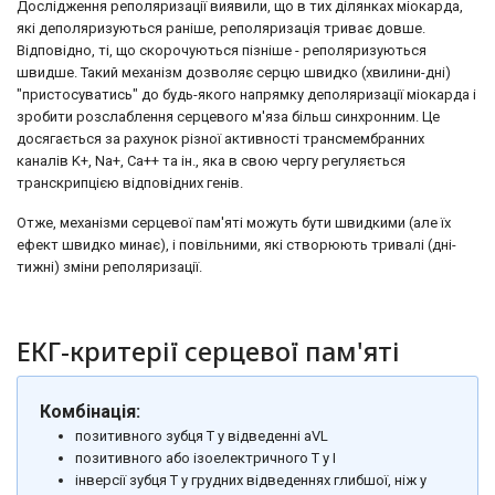
Дослідження реполяризації виявили, що в тих ділянках міокарда,
які деполяризуються раніше, реполяризація триває довше.
Відповідно, ті, що скорочуються пізніше - реполяризуються
швидше. Такий механізм дозволяє серцю швидко (хвилини-дні)
"пристосуватись" до будь-якого напрямку деполяризації міокарда і
зробити розслаблення серцевого м'яза більш синхронним. Це
досягається за рахунок різної активності трансмембранних
каналів K+, Na+, Ca++ та ін., яка в свою чергу регуляється
транскрипцією відповідних генів.
Отже, механізми серцевої пам'яті можуть бути швидкими (але їх
ефект швидко минає), і повільними, які створюють тривалі (дні-
тижні) зміни реполяризації.
ЕКГ-критерії серцевої пам'яті
Комбінація:
позитивного зубця Т у відведенні aVL
позитивного або ізоелектричного Т у I
інверсії зубця Т у грудних відведеннях глибшої, ніж у