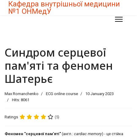
Кафедра внутрішньої медицини
№1 ОНМедУ
Синдром серцевої
пам'яті та феномен
Шатерьє
Max Romanchenko
ECG online course
10 January 2023
Hits: 8061
Ratings
(5)
Феномен "серцевої пам'яті"
(англ.:
cardiac memory
) - це стійка