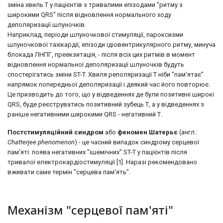
зміна хвиль Т у пацієнтів з тривалими епізодами "ритму з
широкими QRS" після відновлення нормального ходу
деполяризації шлуночків.
Наприклад, періоди шлуночкової стимуляції, пароксизми
шлуночкової тахікардії, епізоди ідіовентрикулярного ритму, минуча
блокада ЛНПГ, преекзитація, - після всіх цих ритмів в момент
відновлення нормальної деполяризації шлуночків будуть
спостерігатись зміни ST-T. Хвиля реполяризації Т ніби "пам'ятає"
напрямок попередньої деполяризації і деякий час його повторює.
Це призводить до того, що у відведеннях де були позитивні широкі
QRS, буде реєструватись позитивний зубець Т, а у відведеннях з
раніше негативними широкими QRS - негативний Т.
Постстимуляційний синдром
або
феномен Шатерьє
(англ.:
Chatterjee phenomenon
) - це часний випадок синдрому серцевої
пам'яті: поява негативних "ішемічних" ST-T у пацієнтів після
тривалої електрокардіостимуляції [1]. Наразі рекомендовано
вживати саме термін "серцева пам'ять".
Механізм "серцевої пам'яті"