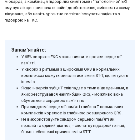
міокарда, а комбінація підозрілих симптомів і "патологічної" ЕКГ
змушує лікаря призначати зайві дообстеження, змінювати схему
лікування, або навіть ургентно госпіталізовувати пацієнта з
підозрою на ГКС.
Запам'ятайте:
У 65% хворих з ЕКС можна виявити прояви серцевої
пам'яті.
У хворих з ритмами з широкими QRS в нормальних
комплексах можуть виявлятись зміни ST-T, що імітують
ішемію.
Якщо інверсія зубця Т співпадає з тими відведеннями, в
яких реєструвався найглибший QRS, - можливо вона
обумовлена серцевою пам'яттю.
При синдромі серцевої пам'яті глибина Т нормальних
комплексів корелює із глибиною розширеного QRS.
Не використовуйте синдром серцевої пам'яті як
перший та єдиний діагноз, - спочатку підозрюйте інші,
більш небезпечні причини зміни ST-T.