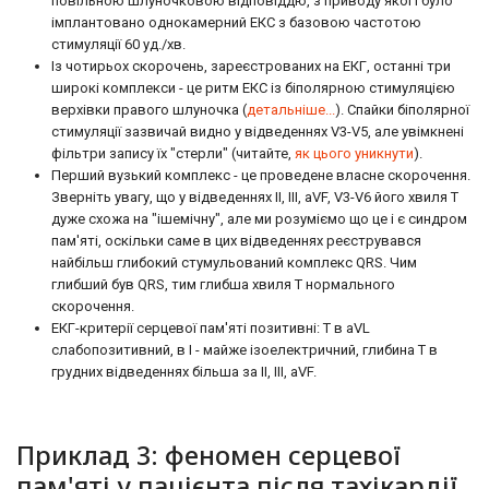
повільною шлуночковою відповіддю, з приводу якої і було
імплантовано однокамерний ЕКС з базовою частотою
стимуляції 60 уд./хв.
Із чотирьох скорочень, зареєстрованих на ЕКГ, останні три
широкі комплекси - це ритм ЕКС із біполярною стимуляцією
верхівки правого шлуночка (
детальніше...
). Спайки біполярної
стимуляції зазвичай видно у відведеннях V3-V5, але увімкнені
фільтри запису їх "стерли" (читайте,
як цього уникнути
).
Перший вузький комплекс - це проведене власне скорочення.
Зверніть увагу, що у відведеннях II, III, aVF, V3-V6 його хвиля Т
дуже схожа на "ішемічну", але ми розуміємо що це і є синдром
пам'яті, оскільки саме в цих відведеннях реєструвався
найбільш глибокий стумульований комплекс QRS. Чим
глибший був QRS, тим глибша хвиля Т нормального
скорочення.
ЕКГ-критерії серцевої пам'яті позитивні: Т в aVL
слабопозитивний, в I - майже ізоелектричний, глибина Т в
грудних відведеннях більша за II, III, aVF.
Приклад 3: феномен серцевої
пам'яті у пацієнта після тахікардії