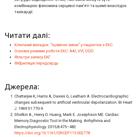
комбінацією феномена серцевої пам'яті та ішемії внаслідок
тахікардії.
Читати далі:
Клінічний випадок: "Ішемічні зміни" у пацієнтки з ЕКС.
Основні режими роботи ЕКС: AAI, VVI, DDD.
Фільтри запису ЕКГ
Фібриляція передсердь
Джерела:
Chatterjee K, Harris A, Davies G, Leatham A. Electrocardiographic
changes subsequent to artificial ventricular depolarization. Br Heart
J. 1969 31:770-9.
Shvilkin A., Henry D. Huang, Mark E. Josephson ME. Cardiac
Memory Diagnostic Tool in the Making. Arrhythmia and
Electrophysiology. 2015;8:475–482
https://doi.org/10.1161/CIRCEP.115.002778