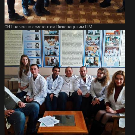
СНТ на чолі із асистентом Пісковацьким П.М.