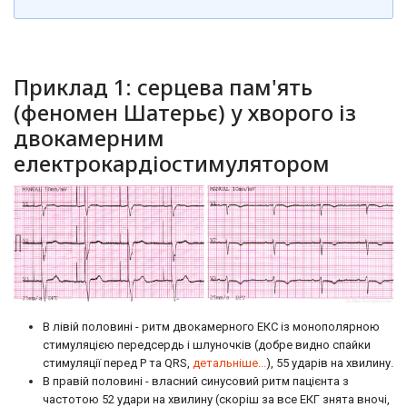
Приклад 1: серцева пам'ять
(феномен Шатерьє) у хворого із
двокамерним
електрокардіостимулятором
В лівій половині - ритм двокамерного ЕКС із монополярною
стимуляцією передсердь і шлуночків (добре видно спайки
стимуляції перед Р та QRS,
детальніше...
), 55 ударів на хвилину.
В правій половині - власний синусовий ритм пацієнта з
частотою 52 удари на хвилину (скоріш за все ЕКГ знята вночі,