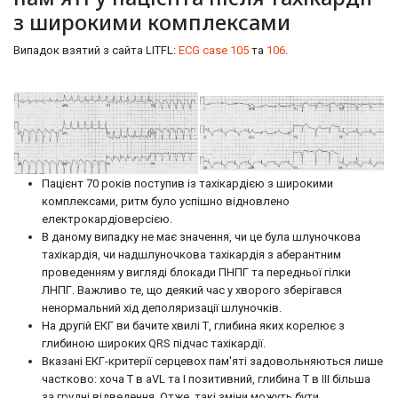
з широкими комплексами
Випадок взятий з сайта LITFL:
ECG case 105
та
106
.
Пацієнт 70 років поступив із тахікардією з широкими
комплексами, ритм було успішно відновлено
електрокардіоверсією.
В даному випадку не має значення, чи це була шлуночкова
тахікардія, чи надшлуночкова тахікардія з аберантним
проведенням у вигляді блокади ПНПГ та передньої гілки
ЛНПГ. Важливо те, що деякий час у хворого зберігався
ненормальний хід деполяризації шлуночків.
На другій ЕКГ ви бачите хвилі Т, глибина яких корелює з
глибиною широких QRS підчас тахікардії.
Вказані ЕКГ-критерії серцевох пам'яті задовольняються лише
частково: хоча Т в aVL та I позитивний, глибина Т в III більша
за грудні відведення. Отже, такі зміни можуть бути