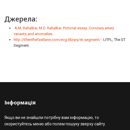
Джерела:
A.M. Rahalkar, M.D. Rahalkar. Pictorial essay: Coronary artery
variants and anomalies.
http://lifeinthefastlane.com/ecg-library/st-segment/
- LITFL, The ST
Segment.
Інформація
Якщо ви не знайшли потрібну вам інформацію, то
скористуйтесь меню або полем пошуку зверху сайту.