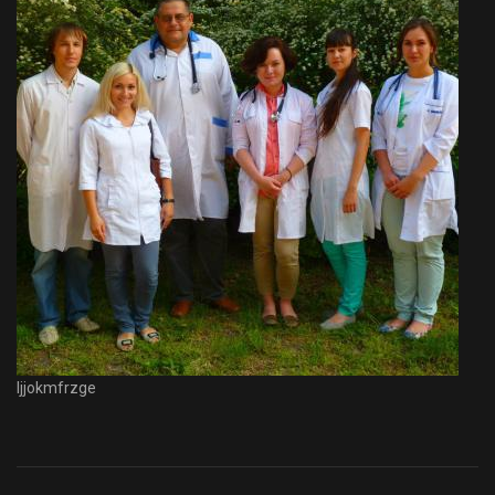
Ijjokmfrzge