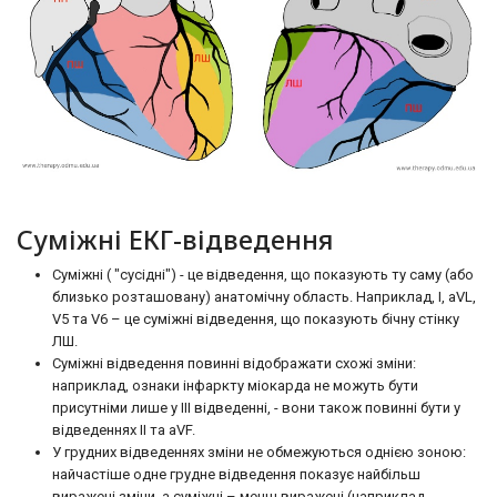
Суміжні ЕКГ-відведення
Суміжні ( "сусідні") - це відведення, що показують ту саму (або
близько розташовану) анатомічну область. Наприклад, I, aVL,
V5 та V6 – це суміжні відведення, що показують бічну стінку
ЛШ.
Суміжні відведення повинні відображати схожі зміни:
наприклад, ознаки інфаркту міокарда не можуть бути
присутніми лише у III відведенні, - вони також повинні бути у
відведеннях II та aVF.
У грудних відведеннях зміни не обмежуються однією зоною:
найчастіше одне грудне відведення показує найбільш
виражені зміни, а суміжні – менш виражені (наприклад,