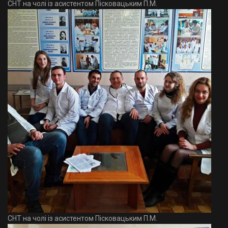
СНТ на чолі із асистентом Пісковацьким П.М.
СНТ на чолі із асистентом Пісковацьким П.М.