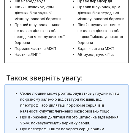
Ліве передсердя
Праве передсердя
Лівий шлуночок, крім
Правий шлуночок, крім
ділянки біля задньої
ділянки біля передньої
міжшлуночкової борозни
міжшлуночкової борозни
Правий шлуночок - лише
Лівий шлуночок - лише
невелика ділянка в обл.
невелика ділянка в обл.
передньої міжшлуночкової
задньої міжшлуночкової
борозни
борозни
Передня частина МЖП
Задня частина МЖП
Частина ЛНПГ
АВ-вузел, пучок Гіса
Також зверніть увагу:
Серце людини може розташовуватись у грудній клітці
по-різному залежно від статури людини, від
гіпертрофії або дилятації порожнин серця, від
наявності супутніх легеневих захворювань тощо.
При вираженій дилятації лівого шлуночка відведення
V5-V6 показуватимуть верхівку серця.
При гіпертрофії ПШ та повороті серця правим