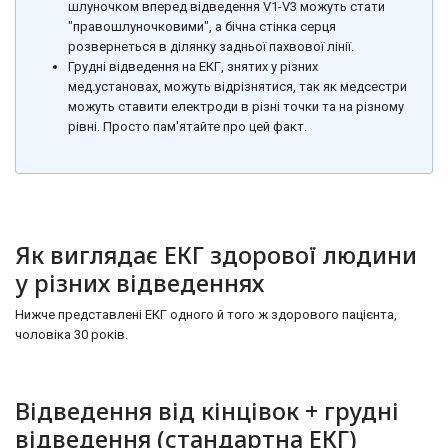
шлуночком вперед відведення V1-V3 можуть стати
"правошлуночковими", а бічна стінка серця
розвернеться в ділянку задньої пахвової лінії.
Грудні відведення на ЕКГ, знятих у різних
мед.установах, можуть відрізнятися, так як медсестри
можуть ставити електроди в різні точки та на різному
рівні. Просто пам'ятайте про цей факт.
Як виглядає ЕКГ здорової людини
у різних відведеннях
Нижче представлені ЕКГ одного й того ж здорового пацієнта,
чоловіка 30 років.
Відведення від кінцівок + грудні
відведення (стандартна ЕКГ)