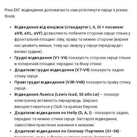
Різні ЕКГ-відведення допомагають нам розглянути серце з різних
боків.
Відведення від кінцівок (стандартні I, II, III + посилені
aVR, aVL, aVF)
дозволяють побачити сторони серця тільки у
фронтальній площині: ліву, праву та нижню сторони (верхня
нас цікавить менше, тому що зверху у серця передсердя і
великі судини) .
Грудні відведення (V1-V6)
показують сторони серця тільки
в поперечній площині: передню та бічну стінки.
Додаткові грудні відведення (V7-V9)
показують задню
стінку серця.
Праві грудні відведення (V3R-V6R)
показують праву стінку
серця.
Відведення Льюїса (Lewis lead, S5 або Lw)
– показує
електричну активність передсердь. Широко
використовується у США та країнах Європи.
Додаткові відведення по Небу (D, A, I)
- показують задню,
передню та нижню стінки серця. Застарілі відведення,
самостійне практичне значення є низьким.
Додаткові відведення по Слопаку-Партилле (S1-S4)
-