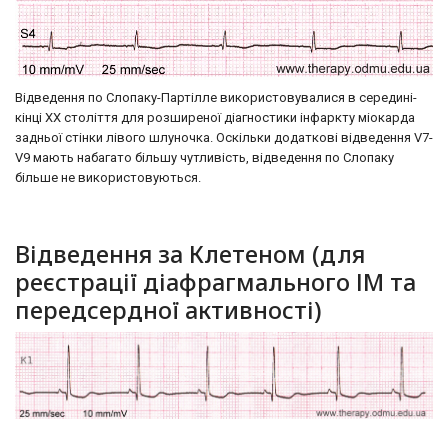
Відведення по Слопаку-Партілле використовувалися в середині-
кінці ХХ століття для розширеної діагностики інфаркту міокарда
задньої стінки лівого шлуночка. Оскільки додаткові відведення V7-
V9 мають набагато більшу чутливість, відведення по Слопаку
більше не використовуються.
Відведення за Клетеном (для
реєстрації діафрагмального ІМ та
передсердної активності)