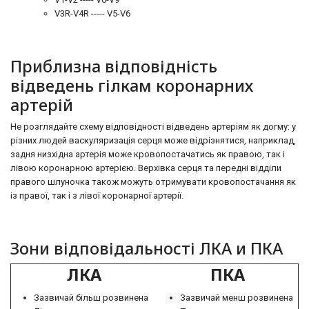
V3R-V4R ----- V5-V6
Приблизна відповідність
відведень гілкам коронарних
артерій
Не розглядайте схему відповідності відведень артеріям як догму: у
різних людей васкуляризація серця може відрізнятися, наприклад,
задня низхідна артерія може кровопостачатись як правою, так і
лівою коронарною артерією. Верхівка серця та передні відділи
правого шлуночка також можуть отримувати кровопостачання як
із правої, так і з лівої коронарної артерії.
Зони відповідальності ЛКА и ПКА
ЛКА
ПКА
Зазвичай більш розвинена
Зазвичай менш розвинена