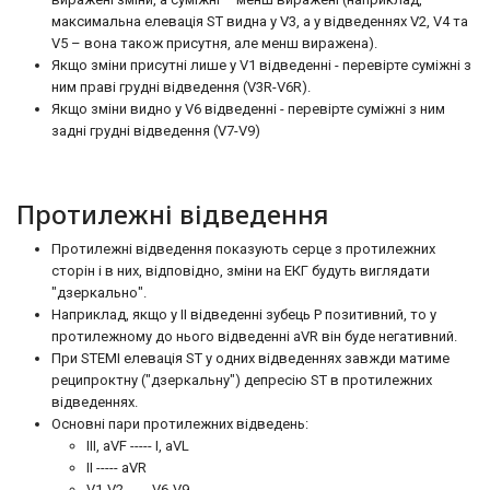
максимальна елевація ST видна у V3, а у відведеннях V2, V4 та
V5 – вона також присутня, але менш виражена).
Якщо зміни присутні лише у V1 відведенні - перевірте суміжні з
ним праві грудні відведення (V3R-V6R).
Якщо зміни видно у V6 відведенні - перевірте суміжні з ним
задні грудні відведення (V7-V9)
Протилежні відведення
Протилежні відведення показують серце з протилежних
сторін і в них, відповідно, зміни на ЕКГ будуть виглядати
"дзеркально".
Наприклад, якщо у II відведенні зубець Р позитивний, то у
протилежному до нього відведенні aVR він буде негативний.
При STEMI елевація ST у одних відведеннях завжди матиме
реципроктну ("дзеркальну") депресію ST в протилежних
відведеннях.
Основні пари протилежних відведень:
III, aVF ----- I, aVL
II ----- aVR
V1-V2 ----- V6-V9