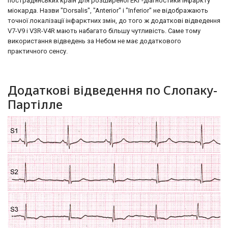
пострадянських країн для розширеної ЕКГ-діагностики інфаркту
міокарда. Назви "Dorsalis", "Anterior" і "Inferior" не відображають
точної локалізації інфарктних змін, до того ж додаткові відведення
V7-V9 і V3R-V4R мають набагато більшу чутливість. Саме тому
використання відведень за Небом не має додаткового
практичного сенсу.
Додаткові відведення по Слопаку-
Партілле