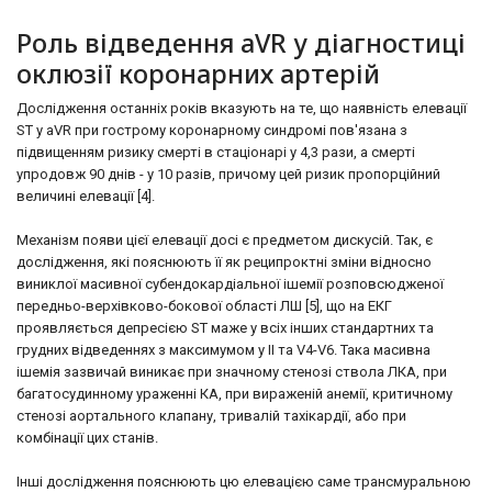
Роль відведення aVR у діагностиці
оклюзії коронарних артерій
Дослідження останніх років вказують на те, що наявність елевації
ST у aVR при гострому коронарному синдромі пов'язана з
підвищенням ризику смерті в стаціонарі у 4,3 рази, а смерті
упродовж 90 днів - у 10 разів, причому цей ризик пропорційний
величині елевації [4].
Механізм появи цієї елевації досі є предметом дискусій. Так, є
дослідження, які пояснюють її як реципроктні зміни відносно
виниклої масивної субендокардіальної ішемії розповсюдженої
передньо-верхівково-бокової області ЛШ [5], що на ЕКГ
проявляється депресією ST маже у всіх інших стандартних та
грудних відведеннях з максимумом у ІІ та V4-V6. Така масивна
ішемія зазвичай виникає при значному стенозі ствола ЛКА, при
багатосудинному ураженні КА, при вираженій анемії, критичному
стенозі аортального клапану, тривалій тахікардії, або при
комбінації цих станів.
Інші дослідження пояснюють цю елевацією саме трансмуральною