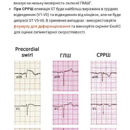
вказує на низьку імовірність оклюзії ПМШГ.
При СРРШ
елевація ST буде найбільш виражена в грудних
відведеннях (V1-V3) та відведеннях від кінцівок, але не буде
депресії ST V5-V6. В сумнівних випадках - використовуйте
формулу для диференціювання
та виконуйте скрінінг-ЕхоКС
для оцінки сегментарної скоротливості.