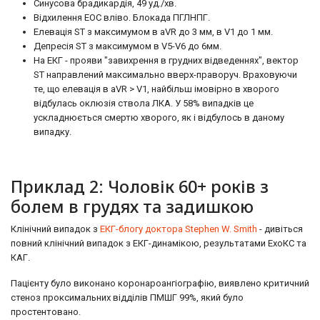
Синусова брадикардія, 49 уд./хв.
Відхилення ЕОС вліво. Блокада ПГЛНПГ.
Елевація ST з максимумом в aVR до 3 мм, в V1 до 1 мм.
Депресія ST з максимумом в V5-V6 до 6мм.
На ЕКГ - прояви "завихрення в грудних відведеннях", вектор
ST направлений максимально вверх-праворуч. Враховуючи
те, що елевація в aVR > V1, найбільш імовірно в хворого
відбулась оклюзія ствола ЛКА. У 58% випадків це
ускладнюється смертю хворого, як і відбулось в даному
випадку.
Приклад 2: Чоловік 60+ років з
болем в грудях та задишкою
Клінічний випадок з
ЕКГ-блогу доктора Stephen W. Smith
- дивіться
повний клінічний випадок з ЕКГ-динамікою, результатами ЕхоКС та
КАГ.
Пацієнту було виконано коронароангіографію, виявлено критичний
стеноз проксимальних відділів ПМШГ 99%, який було
простентовано.