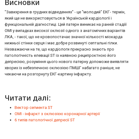
Висновки
"Завихрення в грудних відведеннях" - це "молодий" ЕКГ- термін,
який ще не використовується в Українській кардіології і
функціональній діагностиці. Цей патерн виникає на ранній стадіїї
ОМІ у випадках високої оклюзії одного з анатомічних варіантів
ЛКА, - такої, що не кровопостачає значної кількості міокарда
нижньої стінки серця і має добре розвинуті септальні гілки.
Незважаючи на те, що кардіологи прекрасно знають про
патологічність елевації ST із наявною реципроктною його
депресією, розуміння цього нового патерну допоможе виявляти
хворих із небезпечною оклюзією ПМШГ набагато раніше, не
чекаючи на розгорнуту ЕКГ-картину інфаркту.
Читати далі:
Вектор сегмента ST
ОМІ - інфаркт з оклюзією коронарної артерії
6 типів патологічної депресії ST