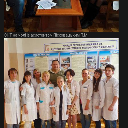
СНТ на чолі із асистентом Пісковацьким П.М.