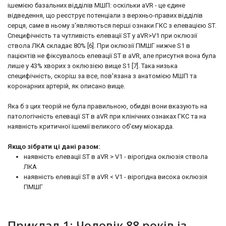
ішемією базальних відділів МШП: оскільки aVR - це єдине
відведення, що реєструє потенціали з верхньо-правих відділів
серця, саме в ньому з'являються перші ознаки ГКС з елевацією ST.
Специфічність та чутливість елевації ST у aVR>V1 при оклюзії
ствола ЛКА складає 80% [6]. При оклюзії ПМШГ нижче S1 в
пацієнтів не фіксувалось елевації ST в aVR, але присутня вона була
лише у 43% хворих з оклюзією вище S1 [7]. Така низька
специфічність, скоріш за все, пов'язана з анатомією МШП та
коронарних артерій, як описано вище.
Яка б з цих теорій не була правильною, обидві вони вказують на
патологічність елевації ST в aVR при клінічних ознаках ГКС та на
наявність критичної ішемії великого об'єму міокарда.
Якщо зібрати ці дані разом:
наявність елевації ST в aVR > V1 - вірогідна оклюзія ствола
ЛКА
наявність елевації ST в aVR < V1 - вірогідна висока оклюзія
ПМШГ
Приклад 1: Чоловік 88 років із