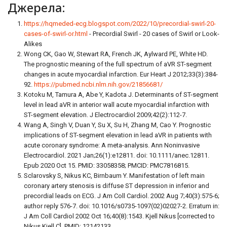
Джерела:
https://hqmeded-ecg.blogspot.com/2022/10/precordial-swirl-20-
cases-of-swirl-or.html
- Precordial Swirl - 20 cases of Swirl or Look-
Alikes
Wong CK, Gao W, Stewart RA, French JK, Aylward PE, White HD.
The prognostic meaning of the full spectrum of aVR ST-segment
changes in acute myocardial infarction. Eur Heart J 2012;33(3):384-
92.
https://pubmed.ncbi.nlm.nih.gov/21856681/
Kotoku M, Tamura A, Abe Y, Kadota J. Determinants of ST-segment
level in lead aVR in anterior wall acute myocardial infarction with
ST-segment elevation. J Electrocardiol 2009;42(2):112-7.
Wang A, Singh V, Duan Y, Su X, Su H, Zhang M, Cao Y. Prognostic
implications of ST-segment elevation in lead aVR in patients with
acute coronary syndrome: A meta-analysis. Ann Noninvasive
Electrocardiol. 2021 Jan;26(1):e12811. doi: 10.1111/anec.12811.
Epub 2020 Oct 15. PMID: 33058358; PMCID: PMC7816815.
Sclarovsky S, Nikus KC, Birnbaum Y. Manifestation of left main
coronary artery stenosis is diffuse ST depression in inferior and
precordial leads on ECG. J Am Coll Cardiol. 2002 Aug 7;40(3):575-6;
author reply 576-7. doi: 10.1016/s0735-1097(02)02027-2. Erratum in:
J Am Coll Cardiol 2002 Oct 16;40(8):1543. Kjell Nikus [corrected to
Nikus Kjell C]. PMID: 12142133.