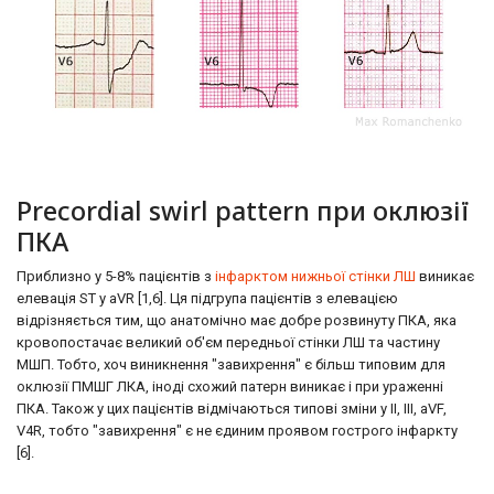
Precordial swirl pattern при оклюзії
ПКА
Приблизно у 5-8% пацієнтів з
інфарктом нижньої стінки ЛШ
виникає
елевація ST у aVR [1,6]. Ця підгрупа пацієнтів з елевацією
відрізняється тим, що анатомічно має добре розвинуту ПКА, яка
кровопостачає великий об'єм передньої стінки ЛШ та частину
МШП. Тобто, хоч виникнення "завихрення" є більш типовим для
оклюзії ПМШГ ЛКА, іноді схожий патерн виникає і при ураженні
ПКА. Також у цих пацієнтів відмічаються типові зміни у II, III, aVF,
V4R, тобто "завихрення" є не єдиним проявом гострого інфаркту
[6].