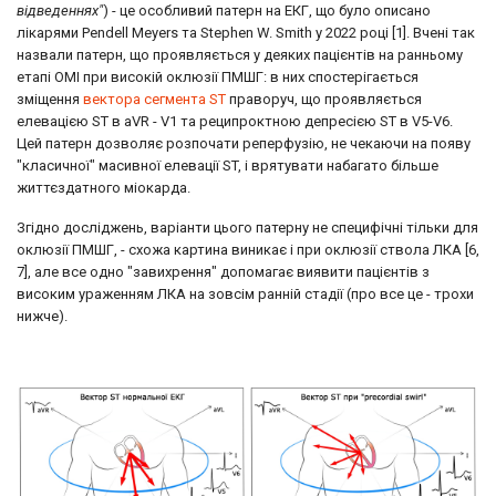
відведеннях"
) - це особливий патерн на ЕКГ, що було описано
лікарями Pendell Meyers та Stephen W. Smith у 2022 році [1]. Вчені так
назвали патерн, що проявляється у деяких пацієнтів на ранньому
етапі ОМІ при високій оклюзії ПМШГ: в них спостерігається
зміщення
вектора сегмента ST
праворуч, що проявляється
елевацією ST в aVR - V1 та реципроктною депресією ST в V5-V6.
Цей патерн дозволяє розпочати реперфузію, не чекаючи на появу
"класичної" масивної елевації ST, і врятувати набагато більше
життєздатного міокарда.
Згідно досліджень, варіанти цього патерну не специфічні тільки для
оклюзії ПМШГ, - схожа картина виникає і при оклюзії ствола ЛКА [6,
7], але все одно "завихрення" допомагає виявити пацієнтів з
високим ураженням ЛКА на зовсім ранній стадії (про все це - трохи
нижче).