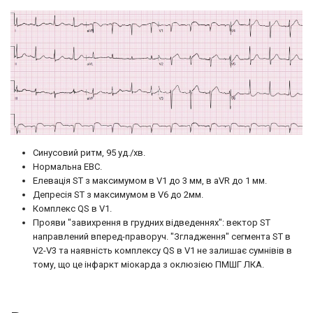
Синусовий ритм, 95 уд./хв.
Нормальна ЕВС.
Елевація ST з максимумом в V1 до 3 мм, в aVR до 1 мм.
Депресія ST з максимумом в V6 до 2мм.
Комплекс QS в V1.
Прояви "завихрення в грудних відведеннях": вектор ST
направлений вперед-праворуч. "Згладження" сегмента ST в
V2-V3 та наявність комплексу QS в V1 не залишає сумнівів в
тому, що це інфаркт міокарда з оклюзією ПМШГ ЛКА.