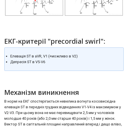
ЕКГ-критерії "precordial swirl":
Елевація ST в aVR, V1 (+можливо в V2)
Депресія ST в V5-V6
Механізм виникнення
В нормі на ЕКГ спостерігається невелика вогнута косовисхідна
елевація ST в передніх грудних відведеннях V1-V4 із максимумом у
V2-V3. При цьому вона не має перевищувати 2,5 мм у чоловіків
молодше 40 років (або 2,0 мм старше 40 років) і 1,5 мм у жінок.
Вектор ST в сагітальній площині направлений вперед і дещо вліво,