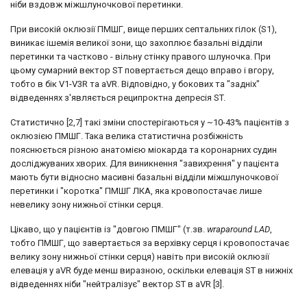
ніби вздовж міжшлуночкової перетинки.
При високій оклюзії ПМШГ, вище перших септальних гілок (S1),
виникає ішемія великої зони, що захоплює базальні відділи
перетинки та частково - вільну стінку правого шлуночка. При
цьому сумарний вектор ST повертається дещо вправо і вгору,
тобто в бік V1-V3R та aVR. Відповідно, у бокових та "задніх"
відведеннях з'являється реципроктна депресія ST.
Статистично [2,7] такі зміни спостерігаються у ~10-43% пацієнтів з
оклюзією ПМШГ. Така велика статистична розбіжність
пояснюється різною анатомією міокарда та коронарних судин
досліджуваних хворих. Для виникнення "завихрення" у пацієнта
мають бути відносно масивні базальні відділи міжшлуночкової
перетинки і "коротка" ПМШГ ЛКА, яка кровопостачає лише
невелику зону нижньої стінки серця.
Цікаво, що у пацієнтів із "довгою ПМШГ" (т.зв.
wraparound LAD
,
тобто ПМШГ, що завертається за верхівку серця і кровопостачає
велику зону нижньої стінки серця) навіть при високій оклюзії
елевація у aVR буде менш виразною, оскільки елевація ST в нижніх
відведеннях ніби "нейтралізує" вектор ST в aVR [3].