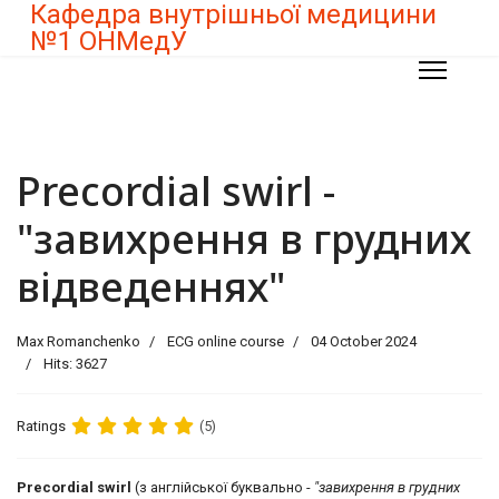
Кафедра внутрішньої медицини
№1 ОНМедУ
Precordial swirl -
"завихрення в грудних
відведеннях"
Max Romanchenko
ECG online course
04 October 2024
Hits: 3627
Ratings
(5)
Precordial swirl
(з англійської буквально -
"завихрення в грудних