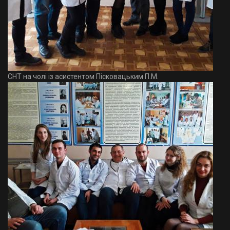
СНТ на чолі із асистентом Пісковацьким П.М.