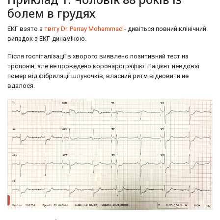
болем в грудях
ЕКГ взято з
твіту Dr. Parray Mohammad
- дивіться повний клінічний
випадок з ЕКГ-динамікою.
Після госпіталізації в хворого виявлено позитивний тест на
тропонін, але не проведено коронарографію. Пацієнт невдовзі
помер від фібриляції шлуночків, власний ритм відновити не
вдалося.