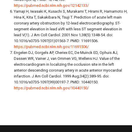
https://pubmed.ncbi.nlm.nih.gov/12142133/
Yamaji H, Iwasaki K, Kusachi S, Murakami T, Hirami R, Hamamoto H,
Hina K, Kita T, Sakakibara N, Tsuji T. Prediction of acute left main
coronary artery obstruction by 12-lead electrocardiography. ST-
segment elevation in lead aVR with less ST segment elevation in
lead V(1). J Am Coll Cardiol. 2001 Nov 1;38(5):1348-54. doi:
10.1016/s0735-1097(01)01563-7. PMID: 11691506.
https://pubmed.ncbi.nlm.nih.gov/11691506/
Engelen DJ, Gorgels AP, Cheriex EC, De Muinck ED, Ophuis AJ,
Dassen WR, Vainer J, van Ommen VG, Wellens HJ. Value of the
electrocardiogram in localizing the occlusion site in the left
anterior descending coronary artery in acute anterior myocardial
infarction. J Am Coll Cardiol. 1999 Aug;34(2):389-95. doi:
10.1016/s0735-1097(99)00197-7. PMID: 10440150.
https://pubmed.ncbi.nlm.nih.gov/10440150/