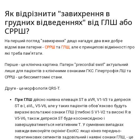
Як відрізнити "завихрення в
грудних відведеннях" від ГЛШ або
СРРШ?
На перший погляд "завихрення" дещо нагадує два вже добре
відомі вам патерни -
СРРШ
та
ГЛШ
, але є принципові відмінності про
які треба пам'ятати.
Перше - це клінічна картина. Патерн "precordial swirl" актуальний
лише для пацієнтів з клінічними ознаками ГКС. Гіпертрофія ЛШ та
СРРШ - це бессимптомні стани.
Друге - це морфологія QRS-T.
При ГЛШ
дійсно наявна елевація ST в aVR, V1-V3 та депресія
ST в I, aVL, V5-V6, але у таких пацієнтів обов'язково будуть
виразні вольтажні ознаки ГЛШ (глибокі S V1-V2 та високі R в
V5-V6, також депресія ST буде косонисхідною і
завершуватиметься негативним Т. У сумнівних випадках
завжди виконуйте скрінінг-ЕхоКС: якщо кінез передньо-
перетинкових сегментів задовільний і наявні ознаки ГЛШ, - це