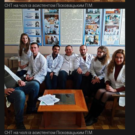
СНТ на чолі із асистентом Пісковацьким П.М.
СНТ на чолі із асистентом Пісковацьким П.М.