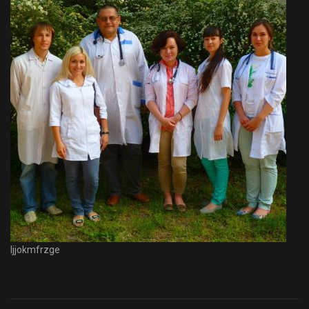
Ijjokmfrzge