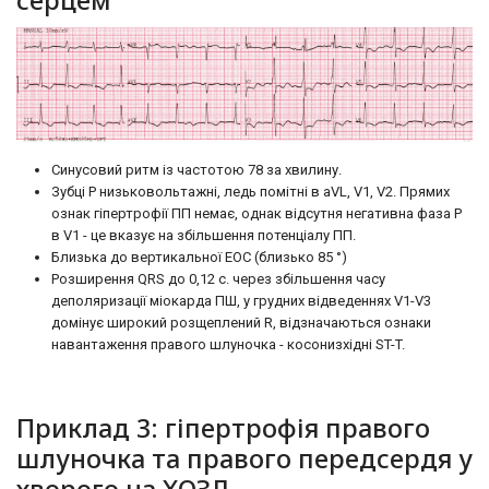
Синусовий ритм із частотою 78 за хвилину.
Зубці Р низьковольтажні, ледь помітні в aVL, V1, V2. Прямих
ознак гіпертрофії ПП немає, однак відсутня негативна фаза Р
в V1 - це вказує на збільшення потенціалу ПП.
Близька до вертикальної ЕОС (близько 85 °)
Розширення QRS до 0,12 с. через збільшення часу
деполяризації міокарда ПШ, у грудних відведеннях V1-V3
домінує широкий розщеплений R, відзначаються ознаки
навантаження правого шлуночка - косонизхідні ST-T.
Приклад 3: гіпертрофія правого
шлуночка та правого передсердя у
хворого на ХОЗЛ