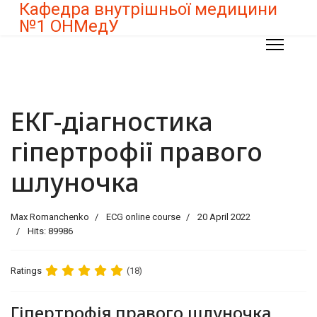
Кафедра внутрішньої медицини
№1 ОНМедУ
ЕКГ-діагностика
гіпертрофії правого
шлуночка
Max Romanchenko
ECG online course
20 April 2022
Hits: 89986
Ratings
(18)
Гіпертрофія правого шлуночка