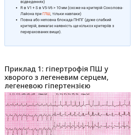
відведеннях)
R в V1 + S в V5-V6 > 10 мм (схоже на критерій Соколова-
Лайона при
ГЛШ
, тільки навпаки)
Повна або неповна блокада ПНПГ (дуже слабкий
критерій, вимагає наявність ще кількох критеріїв з
перерахованих вище).
Приклад 1: гіпертрофія ПШ у
хворого з легеневим серцем,
легеневою гіпертензією