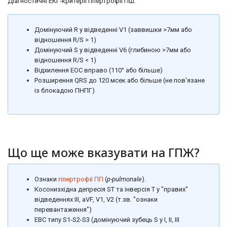
Діагностичні ЕКГ-критерії гіпертрофії ПШ:
Домінуючий R у відведенні V1 (заввишки >7мм або
відношення R/S > 1)
Домінуючий S у відведенні V6 (глибиною >7мм або
відношення R/S < 1)
Відхилення ЕОС вправо (110° або більше)
Розширення QRS до 120 мсек або більше (не пов'язане
із блокадою ПНПГ)
Що ще може вказувати на ГПЖ?
Ознаки
гіпертрофії ПП
(
p-pulmonale
).
Косонизхідна депресія ST та інверсія T у "правих"
відведеннях III, aVF, V1, V2 (т.зв. "ознаки
перевантаження")
ЕВС типу S1-S2-S3 (домінуючий зубець S у I, II, III