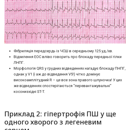
Фібриляція передсердь із ЧСШ в середньому 125 уд./хв.
Відхилення ЕОС вліво говорить про блокаду передньої гілки
ЛНПГ.
Морфологія QRS у грудних відведеннях нагадує блокаду ПНПГ,
однак у V1 (і аж до відведення V5!) чітко домінує
високоамплітудний R – це все зона правого шлуночка! У цих
же відведеннях спостерігаються "перевантажувальні"
косонизхідні ST-T.
Приклад 2: гіпертрофія ПШ у ще
одного хворого з легеневим
серцем