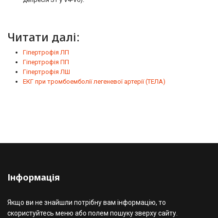
Читати далі:
Гіпертрофія ЛП
Гіпертрофія ПП
Гіпертрофія ЛШ
ЕКГ при тромбоемболії легеневої артерії (ТЕЛА)
Інформація
Якщо ви не знайшли потрібну вам інформацію, то
скористуйтесь меню або полем пошуку зверху сайту.