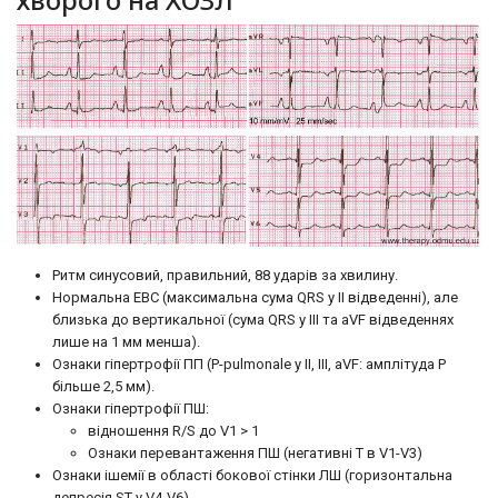
Ритм синусовий, правильний, 88 ударів за хвилину.
Нормальна ЕВС (максимальна сума QRS у II відведенні), але
близька до вертикальної (сума QRS у III та aVF відведеннях
лише на 1 мм менша).
Ознаки гіпертрофії ПП (P-pulmonale у II, III, aVF: амплітуда Р
більше 2,5 мм).
Ознаки гіпертрофії ПШ:
відношення R/S до V1 > 1
Ознаки перевантаження ПШ (негативні Т в V1-V3)
Ознаки ішемії в області бокової стінки ЛШ (горизонтальна
депресія ST у V4-V6).