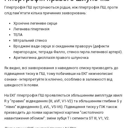
Гіпертрофія ПШ зустрічаються рідше, ніж гіпертрофія ЛШ, проте
слід пам'ятати кілька причинних захворювань:
Хронічне легеневе серце
Легенева гіпертензія
ТЕЛА
Мітральний стеноз
Вроджені вади серця зі скиданням праворуч (дефекти
перегородок, тетрада Фалло, стеноз гирла легеневої артерії).
Аритмогенна дисплазія правого шлуночка
Як видно, всі захворювання з наведеного списку призводять до
підвищення тиску в ПШ, тому побачивши на ЕКГ нижчеописані
ознаки - інтерпретуйте їх клінічно, особливо в залежності від
швидкості їх появи.
На ЕКГ гіпертрофія ПШ проявляється збільшенням амплітуди хвилі
R у "правих" відведеннях (III, aVF, V1-V2) та збільшенням глибини S у
"лівих" відведеннях (I, aVL, V5-V6). Підвищення тиску у ПЖ також
призводить до появи характерної картини "
систолічного
навантаження об'ємом
": зміни зубця Т і сегмента ST III, V1, V2.