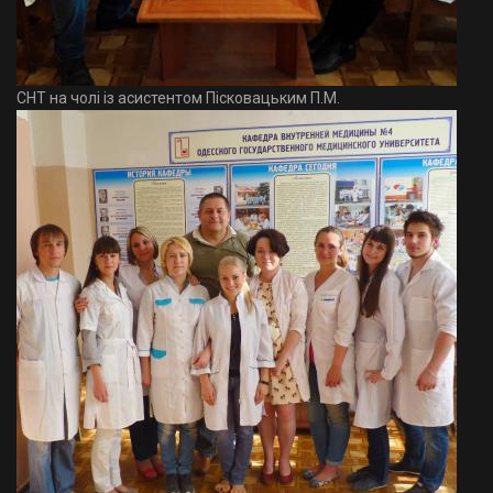
СНТ на чолі із асистентом Пісковацьким П.М.