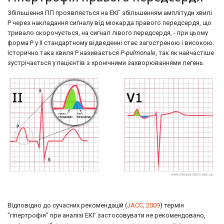
Збільшення ПП проявляється на ЕКГ збільшенням амплітуди хвилі
Р через накладання сигналу від міокарда правого передсердя, що
тривало скорочується, на сигнал лівого передсердя, - при цьому
форма Р у II стандартному відведенні стає загостреною і високою.
Історично така хвиля Р називається
P-pulmonale
, так як найчастіше
зустрічається у пацієнтів з хронічними захворюваннями легень.
Відповідно до сучасних рекомендацій (
JACC, 2009
) термін
"гіпертрофія" при аналізі ЕКГ застосовувати не рекомендовано,