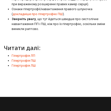
при вираженому розширенні правих камер серця).
Ознаки гіпертрофії/навантаження правого шлуночка
(
докладніше про гіпертрофію ПШ
).
Зверніть увагу
, що тут йдеться швидше про систолічне
навантаження ПП і ПШ, ніж про їх гіпертрофію, оскільки зміни
виникли раптово.
Читати далі:
Гіпертрофія ЛП
Гіпертрофія ПШ
Гіпертрофія ЛШ