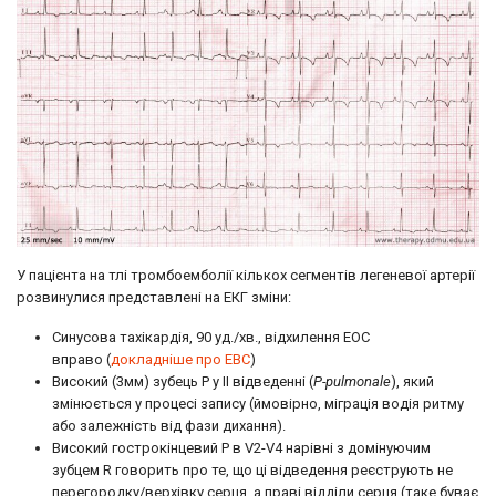
У пацієнта на тлі тромбоемболії кількох сегментів легеневої артерії
розвинулися представлені на ЕКГ зміни:
Синусова тахікардія, 90 уд./хв., відхилення ЕОС
вправо (
докладніше про ЕВС
)
Високий (3мм) зубець Р у II відведенні (
P-pulmonale
), який
змінюється у процесі запису (ймовірно, міграція водія ритму
або залежність від фази дихання).
Високий гострокінцевий Р в V2-V4 нарівні з домінуючим
зубцем R говорить про те, що ці відведення реєструють не
перегородку/верхівку серця, а праві відділи серця (таке буває