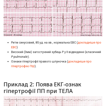
Ритм синусовий, 85 уд. на хв., нормальна ЕВС (
докладніше про
ЕВС
)
Високий (3мм) загострений зубець Р у II відведенні (класичний
P-pulmonale
).
Ознаки гіпертрофії правого шлуночка (
докладніше про
гіпертрофію ПШ
).
Приклад 2: Поява ЕКГ-ознак
гіпертрофії ПП при ТЕЛА