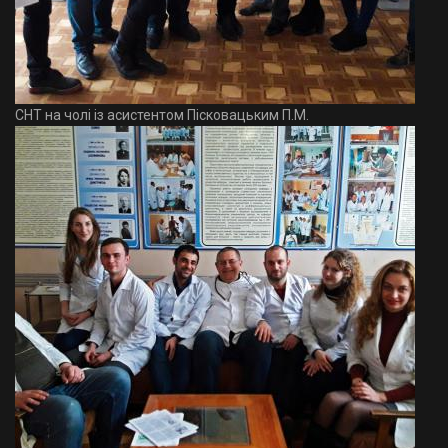
СНТ на чолі із асистентом Пісковацьким П.М.