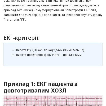
оскільки подібні зміни можуть виникати і при дилятації, і при
раптовому систолічному навантаженні правого передсердя (як у
прикладі №2 нижче). Тому формулювання "гіпертрофія ПП" слід
залишити для УЗД серця, а при аналізі ЕКГ використовувати фразу
"патологія ПП".
ЕКГ-критерії:
Висота Р у II, III, aVF понад 2,5 мм (3 мм і більше).
Висота позитивної фази Р в V1 - понад 1,5 мм.
Приклад 1: ЕКГ пацієнта з
довготривалим ХОЗЛ