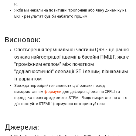
R.
Якби ми чекали на позитивні тропоніни або явну динаміку на
ЕКГ - результат був би набагато гіршим.
Висновок:
Спотворення термінальної частини QRS - це рання
ознака найгострішої ішемії в басейні ПМШГ, яка є
"проміжним етапом" між початком
"додіагностичної" елевації ST і явним, пізнаваним
її варіантом.
Завжди перевіряйте наявність цієї ознаки перед
використанням
формули
для диференціювання СРРШ та
передньо-перегородкового STEMI. Якщо викривлення є - то
діагностуйте STEMI і формулою не користуйтеся.
Джерела: