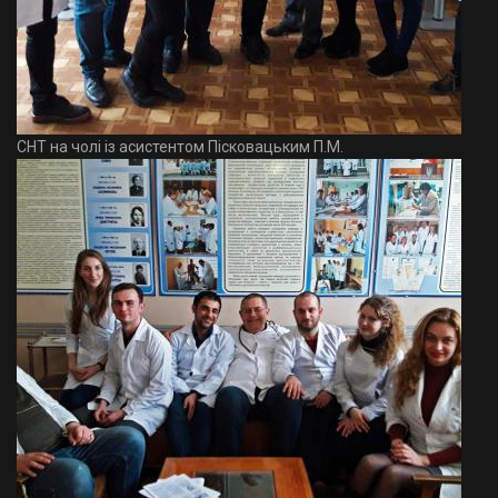
СНТ на чолі із асистентом Пісковацьким П.М.