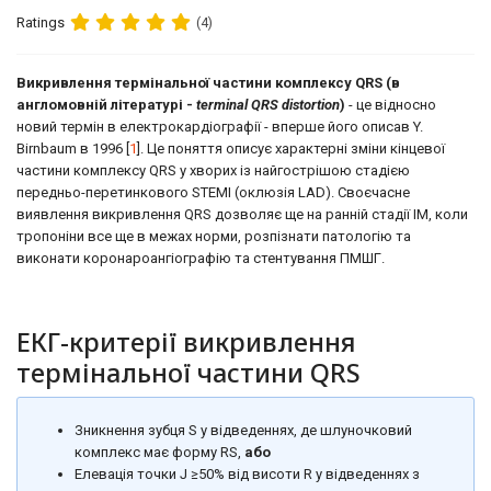
Ratings
(4)
Викривлення термінальної частини комплексу QRS (в
англомовній літературі -
terminal QRS distortion
)
- це відносно
новий термін в електрокардіографії - вперше його описав Y.
Birnbaum в 1996 [
1
]. Це поняття описує характерні зміни кінцевої
частини комплексу QRS у хворих із найгострішою стадією
передньо-перетинкового STEMI (оклюзія LAD). Своєчасне
виявлення викривлення QRS дозволяє ще на ранній стадії ІМ, коли
тропоніни все ще в межах норми, розпізнати патологію та
виконати коронароангіографію та стентування ПМШГ.
ЕКГ-критерії викривлення
термінальної частини QRS
Зникнення зубця S у відведеннях, де шлуночковий
комплекс має форму RS,
або
Елевація точки J ≥50% від висоти R у відведеннях з