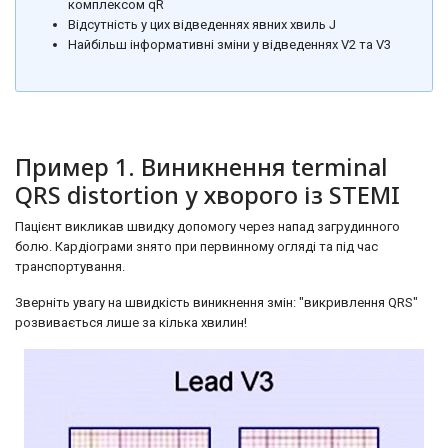
комплексом qR
Відсутність у цих відведеннях явних хвиль J
Найбільш інформативні зміни у відведеннях V2 та V3
Пример 1. Виникнення terminal
QRS distortion у хворого із STEMI
Пацієнт викликав швидку допомогу через напад загрудинного
болю. Кардіограми знято при первинному огляді та під час
транспортування.
Зверніть увагу на швидкість виникнення змін: "викривлення QRS"
розвивається лише за кілька хвилин!