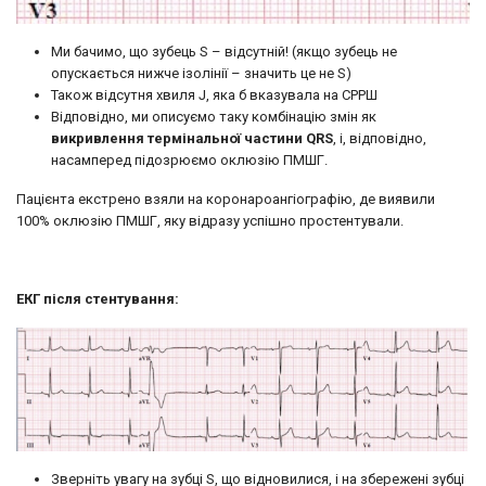
Ми бачимо, що зубець S – відсутній! (якщо зубець не
опускається нижче ізолінії – значить це не S)
Також відсутня хвиля J, яка б вказувала на СРРШ
Відповідно, ми описуємо таку комбінацію змін як
викривлення термінальної частини QRS
, і, відповідно,
насамперед підозрюємо оклюзію ПМШГ.
Пацієнта екстрено взяли на коронароангіографію, де виявили
100% оклюзію ПМШГ, яку відразу успішно простентували.
ЕКГ після стентування:
Зверніть увагу на зубці S, що відновилися, і на збережені зубці