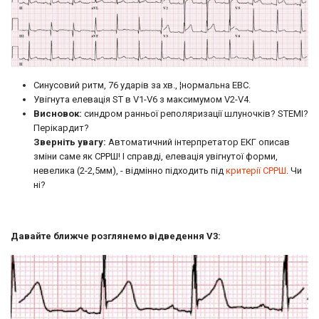
Синусовий ритм, 76 ударів за хв., ¦нормальна ЕВС.
Увігнута елевація ST в V1-V6 з максимумом V2-V4.
Висновок:
синдром ранньої реполяризації шлуночків? STEMI?
Перікардит?
Зверніть увагу:
Автоматичний інтерпретатор ЕКГ описав
зміни саме як СРРШ! І справді, елевація увігнутої форми,
невелика (2-2,5мм), - відмінно підходить під
критерії СРРШ
. Чи
ні?
Давайте ближче розглянемо відведення V3: