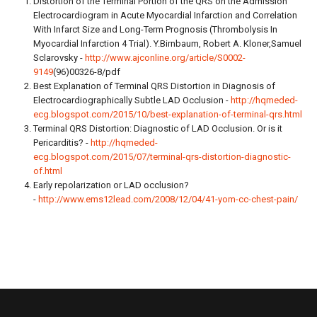
Distortion of the Terminal Portion of the QRS on the Admission
Electrocardiogram in Acute Myocardial Infarction and Correlation
With Infarct Size and Long-Term Prognosis (Thrombolysis In
Myocardial Infarction 4 Trial). Y.Birnbaum, Robert A. Kloner,
Samuel
Sclarovsky -
http://www.ajconline.org/article/S0002-
9149
(96)00326-8/pdf
Best Explanation of Terminal QRS Distortion in Diagnosis of
Electrocardiographically Subtle LAD Occlusion -
http://hqmeded-
ecg.blogspot.com/2015/10/best-explanation-of-terminal-qrs.html
Terminal QRS Distortion: Diagnostic of LAD Occlusion. Or is it
Pericarditis? -
http://hqmeded-
ecg.blogspot.com/2015/07/terminal-qrs-distortion-diagnostic-
of.html
Early repolarization or LAD occlusion?
-
http://www.ems12lead.com/2008/12/04/41-yom-cc-chest-pain/