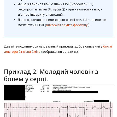
Якщо з'явилися явні ознаки ГІМ ("коронарні" Т,
реципроктні зміни ST, зубці Q) - орієнтуйтеся на них, -
діагноз інфаркту очевидний.
Якщо одночасно з елевацією є явні хвилі J – це все ще
може бути СРРЖ (
використовуйте формулу
!).
Давайте подивимося на реальний приклад, добре описаний у
блозі
доктора Стівена Сміта
(зображення звідти ж):
Приклад 2: Молодий чоловік з
болем у серці.