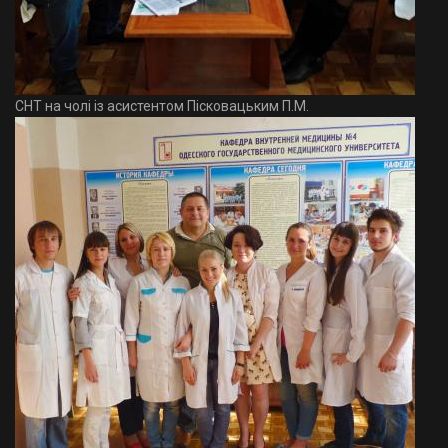
СНТ на чолі із асистентом Пісковацьким П.М.