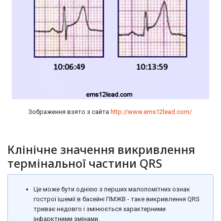
Зображення взято з сайта
http://www.ems12lead.com/
Клінічне значення викривлення
термінальної частини QRS
Це може бути однією з перших малопомітних ознак
гострої ішемії в басейні ПМЖВ - таке викривлення QRS
триває недовго і змінюється характерними
інфарктними змінами.