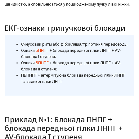
швидкістю, а сповільнюється у пошкодженому пучку лівої ніжки.
ЕКГ-ознаки трипучкової блокади
Синусовий ритм або фібриляція/тріпотіння передсердь;
Ознаки
БПНПГ
+ блокада передньої гілки ЛНПГ + AV-
блокада I ступеня;
Ознаки
БПНПГ
+ блокада передньої гілки ЛНПГ + AV-
блокада II ступеня;
ПБПНПГ + інтермітуюча блокада передньої гілки ЛНПГ
та задньої гілки ЛНПГ
Приклад №1: Блокада ПНПГ +
блокада передньої гілки ЛНПГ +
AV-блокада I ступеня