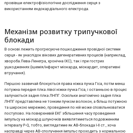
провівши електрофізіологічне дослідження серця з
використанням ендокардіального електрода.
Механізм розвитку трипучкової
блокади
В основі лежить прогресуюче пошкодження провідної системи
серця - як унаслідок вікових дегенеративних процесів (наприклад,
хвороба Лева-Ленегра, хронічна ІХС), так і при гострих
ушкодженнях (ішемія/інфаркт міокарда, міокардит, оперативні
втручання).
Першою зазвичай блокується права ніжка пучка Гіса, потім менш
потужна передня гілка лівої ніжки пучка Гіса, і останньою в процес
залучається задня гілка ЛНПГ. Оскільки анатомічно задня гілка
ЛНПГ представлена ​​не тонким пучком волокон, а більш потужною
та широкою мережею, проведення по ній може сповільнюватися
поступово. На поверхневій ЕКГ збільшення часу проведення
імпульсу на міокард шлуночків виявлятиметься подовженням
інтервалу P-Q, тобто, виглядатиме як АВ-блокада I-II ст., хоча
насправді через АВ-сполучення імпульс проходить з нормальною