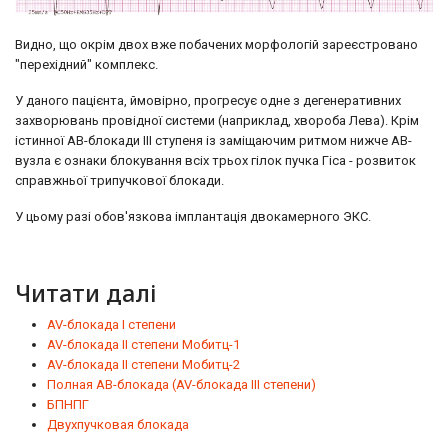
Видно, що окрім двох вже побачених морфологій зареєстровано
"перехідний" комплекс.
У даного пацієнта, ймовірно, прогресує одне з дегенеративних
захворювань провідної системи (наприклад, хвороба Лева). Крім
істинної АВ-блокади III ступеня із заміщаючим ритмом нижче АВ-
вузла є ознаки блокування всіх трьох гілок пучка Гіса - розвиток
справжньої трипучкової блокади.
У цьому разі обов'язкова імплантація двокамерного ЭКС.
Читати далі
AV-блокада I степени
AV-блокада II степени Мобитц-1
AV-блокада II степени Мобитц-2
Полная АВ-блокада (AV-блокада III степени)
БПНПГ
Двухпучковая блокада