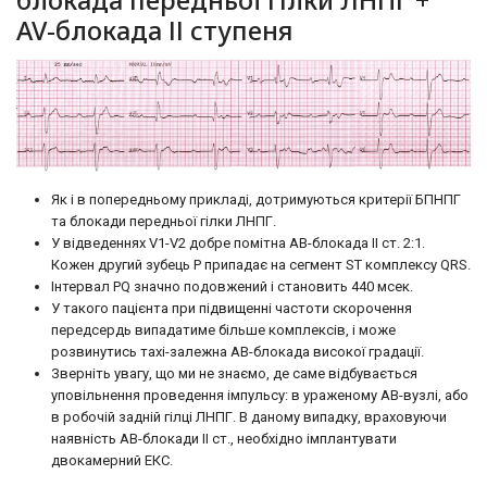
AV-блокада ІІ ступеня
Як і в попередньому прикладі, дотримуються критерії БПНПГ
та блокади передньої гілки ЛНПГ.
У відведеннях V1-V2 добре помітна АВ-блокада II ст. 2:1.
Кожен другий зубець Р припадає на сегмент ST комплексу QRS.
Інтервал PQ значно подовжений і становить 440 мсек.
У такого пацієнта при підвищенні частоти скорочення
передсердь випадатиме більше комплексів, і може
розвинутись тахі-залежна АВ-блокада високої градації.
Зверніть увагу, що ми не знаємо, де саме відбувається
уповільнення проведення імпульсу: в ураженому АВ-вузлі, або
в робочій задній гілці ЛНПГ. В даному випадку, враховуючи
наявність АВ-блокади II ст., необхідно імплантувати
двокамерний ЕКС.