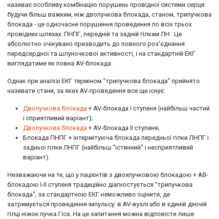
називає особливу комбінацію порушень провідної системи серця:
будучи більш важким, ніж двопучкова блокада, станом, трипучкова
блокада - це одночасне порушення проведення по всіх трьох
провідних шляхах: ПНПГ, передній та задній гілкам ЛН . Це
абсолютно очікувано призводить до повного роз'єднання
передсердної та шлуночкової активності, і на стандартній ЕКГ
виглядатиме як повна AV-блокада.
Однак при аналізі ЕКГ терміном "трипучкова блокада" прийнято
називати стани, за яких AV-проведення все ще існує:
Двопучкова блокада
+ AV-блокада I ступеня (найбільш частий
і сприятливий варіант);
Двопучкова блокада
+ AV-блокада II ступеня;
Блокада ПНПГ + інтермітуюча блокада передньої гілки ЛНПГ і
задньої гілки ЛНПГ (найбільш "істинний" і несприятливий
варіант).
Незважаючи на те, що у пацієнтів з двохпучковою блокадою + АВ-
блокадою I-II ступеня традиційно діагностується "трипучкова
блокада", за стандартною ЕКГ неможливо оцінити, де
затримується проведення імпульсу: в AV-вузлі або в єдиній діючій
гілці ніжок пучка Гіса. На це запитання можна відповісти лише