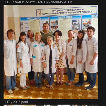
СНТ на чолі із асистентом Пісковацьким П.М.
СНТ у 2015 році