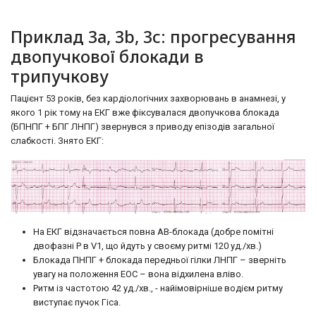
Приклад 3a, 3b, 3c: прогресування
двопучкової блокади в
трипучкову
Пацієнт 53 років, без кардіологічних захворювань в анамнезі, у
якого 1 рік тому на ЕКГ вже фіксувалася двопучкова блокада
(БПНПГ + БПГ ЛНПГ) звернувся з приводу епізодів загальної
слабкості. Знято ЕКГ:
На ЕКГ відзначається повна АВ-блокада (добре помітні
двофазні Р в V1, що йдуть у своєму ритмі 120 уд./хв.)
Блокада ПНПГ + блокада передньої гілки ЛНПГ – зверніть
увагу на положення ЕОС – вона відхилена вліво.
Ритм із частотою 42 уд./хв., - найімовірніше водієм ритму
виступає пучок Гіса.