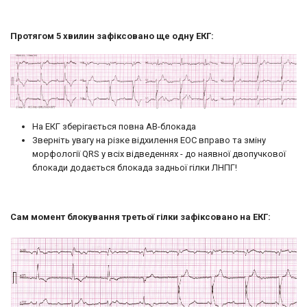
Протягом 5 хвилин зафіксовано ще одну ЕКГ:
На ЕКГ зберігається повна АВ-блокада
Зверніть увагу на різке відхилення ЕОС вправо та зміну
морфології QRS у всіх відведеннях - до наявної двопучкової
блокади додається блокада задньої гілки ЛНПГ!
Сам момент блокування третьої гілки зафіксовано на ЕКГ: