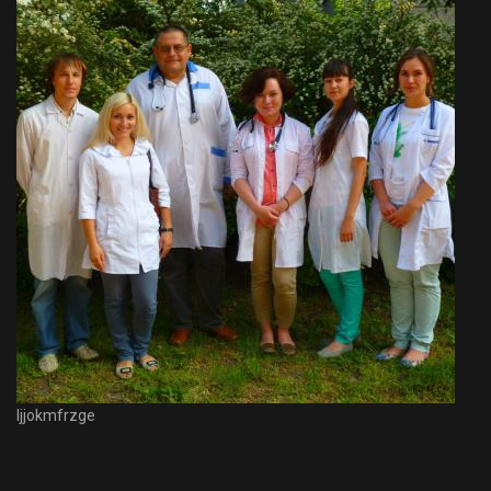
Ijjokmfrzge