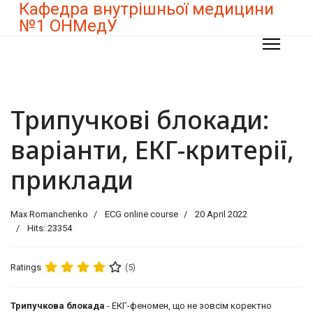
Кафедра внутрішньої медицини
№1 ОНМедУ
Трипучкові блокади:
варіанти, ЕКГ-критерії,
приклади
Max Romanchenko
ECG online course
20 April 2022
Hits: 23354
Ratings
(5)
Трипучкова блокада
- ЕКГ-феномен, що не зовсім коректно