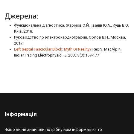
Джерела:
Функціональна діагностика. Жарінов О.Й., Іванів Ю.А., Куць В.О.
Київ, 2018.
Руководство по электрокардиографии. Орлов В.Н., Москва,
2017.
Left Septal Fascicular Block: Myth Or Reality?
Rex N. MacAlpin,
Indian Pacing Electrophysiol. J. 2003;3(3):157-177
Інформація
Якщо ви не знайшли потрібну вам інформацію, то