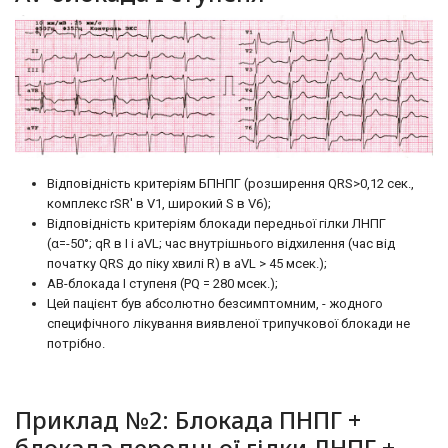
Відповідність критеріям БПНПГ (розширення QRS>0,12 сек.,
комплекс rSR' в V1, широкий S в V6);
Відповідність критеріям блокади передньої гілки ЛНПГ
(α=-50°; qR в I і aVL; час внутрішнього відхилення (час від
початку QRS до піку хвилі R) в aVL > 45 мсек.);
АВ-блокада І ступеня (PQ = 280 мсек.);
Цей пацієнт був абсолютно безсимптомним, - жодного
специфічного лікування виявленої трипучкової блокади не
потрібно.
Приклад №2: Блокада ПНПГ +
блокада передньої гілки ЛНПГ +