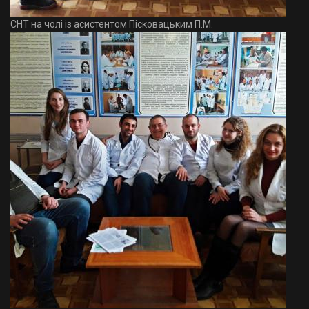
СНТ на чолі із асистентом Пісковацьким П.М.