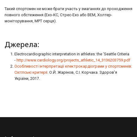
Такий спортсмен не може брати участь у змаганнях до проходження
повного обстеження (Ехо-КС, Стрес-Ехо або ВЕМ, Холтер-
моніторування, МРТ серця).
Джерела:
Electrocardiographic interpretation in athletes: the ‘Seattle Criteria
-
http://www.cardiology.org/projects_athletic_14_3136203759.pdf
Особливості інтерпретації електрокардіограми у спортсменів:
Сієтлські критерії.
О.Й. Жарінов, С.І. Корчака. Здоров'я
України, 2017.