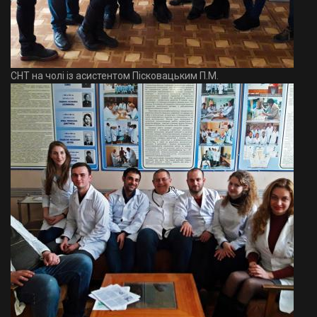
СНТ на чолі із асистентом Пісковацьким П.М.