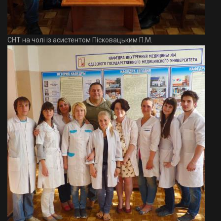
СНТ на чолі із асистентом Пісковацьким П.М.