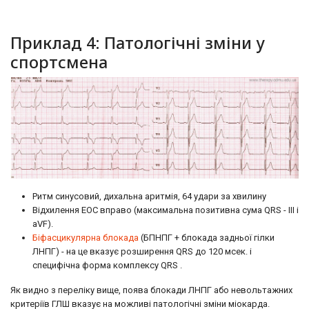
Приклад 4: Патологічні зміни у
спортсмена
Ритм синусовий, дихальна аритмія, 64 удари за хвилину
Відхилення ЕОС вправо (максимальна позитивна сума QRS - III і
aVF).
Біфасцикулярна блокада
(БПНПГ + блокада задньої гілки
ЛНПГ) - на це вказує розширення QRS до 120 мсек. і
специфічна форма комплексу QRS .
Як видно з переліку вище, поява блокади ЛНПГ або невольтажних
критеріїв ГЛШ вказує на можливі патологічні зміни міокарда.