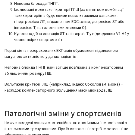
Неповна блокада ПНПГ.
Ізольовані вольтажні критерії ГЛШ (за винятком комбінації
таких критеріїв з будь-якими невольтажними ознаками:
гіпертрофією ЛП, відхиленням ЕОС вліво, депресією ST або
інверсією Т, патологічними хвилями Q).
Куполоподібна елевація ST та інверсія T у відведеннях V1-V4 у
чорношкірих спортсменів.
Перші сім із перерахованих ЕКГ-змін обумовлені підвищеною
вагусною активністю у даних пацієнтів.
Неповна блокда ПНПГ найчастіше пов'язана з компенсаторним
збільшенням розміру ПШ.
Вольтажні критерії ГЛШ (наприклад, індекс Соколова-Лайона) –
наслідок компенсаторного збільшення маси міокарда ЛШ.
Патологічні зміни у спортсменів
Нижченаведені ознаки є потенційно патологічними і не пов'язані з
інтенсивними тренуваннями. При їх виявленні потрібне ретельніше
обстеження спортсмена.