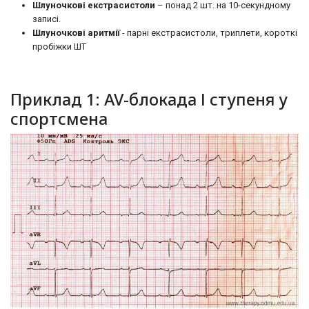
Шлуночкові екстрасистоли
– понад 2 шт. на 10-секундному
записі.
Шлуночкові аритмії
- парні екстрасистоли, триплети, короткі
пробіжки ШТ
Приклад 1: AV-блокада І ступеня у
спортсмена