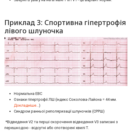
Приклад 3: Спортивна гіпертрофія
лівого шлуночка
Нормальна ЕВС
Ознаки гіпертрофії ЛШ (індекс Соколова-Лайона = 44 мм.
Докладніше...
)
Синдром ранньої реполяризації шлуночків (СРРШ)
*Відведення V2 та перші скорочення відведення V3 записані з
перешкодою - відсутні або спотворені хвилі Т.