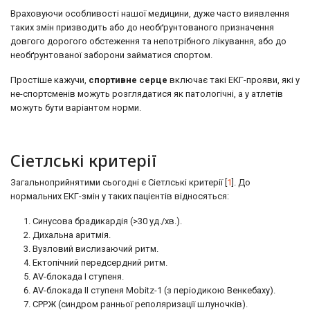
Враховуючи особливості нашої медицини, дуже часто виявлення
таких змін призводить або до необґрунтованого призначення
довгого дорогого обстеження та непотрібного лікування, або до
необґрунтованої заборони займатися спортом.
Простіше кажучи,
спортивне серце
включає такі ЕКГ-прояви, які у
не-спортсменів можуть розглядатися як патологічні, а у атлетів
можуть бути варіантом норми.
Сіетлські критерії
Загальноприйнятими сьогодні є Сіетлські критерії [
1
]. До
нормальних ЕКГ-змін у таких пацієнтів відносяться:
Синусова брадикардія (>30 уд./хв.).
Дихальна аритмія.
Вузловий вислизаючий ритм.
Ектопічний передсердний ритм.
AV-блокада І ступеня.
AV-блокада II ступеня Mobitz-1 (з періодикою Венкебаху).
СРРЖ (синдром ранньої реполяризації шлуночків).