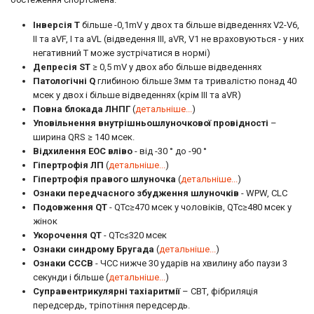
Інверсія Т
більше -0,1mV у двох та більше відведеннях V2-V6,
II та aVF, I та aVL (відведення III, aVR, V1 не враховуються - у них
негативний Т може зустрічатися в нормі)
Депресія ST
≥ 0,5 mV у двох або більше відведеннях
Патологічні Q
глибиною більше 3мм та тривалістю понад 40
мсек у двох і більше відведеннях (крім III та aVR)
Повна блокада ЛНПГ
(
детальніше...
)
Уповільнення внутрішньошлуночкової провідності
–
ширина QRS ≥ 140 мсек.
Відхилення ЕОС вліво
- від -30 ° до -90 °
Гіпертрофія ЛП
(
детальніше...
)
Гіпертрофія правого шлуночка
(
детальніше...
)
Ознаки передчасного збудження шлуночків
- WPW, CLC
Подовження QT
- QTc≥470 мсек у чоловіків, QTc≥480 мсек у
жінок
Укорочення QT
- QTc≤320 мсек
Ознаки синдрому Бругада
(
детальніше...
)
Ознаки СССВ
- ЧСС нижче 30 ударів на хвилину або паузи 3
секунди і більше (
детальніше...
)
Суправентрикулярні тахіаритмії
– СВТ, фібриляція
передсердь, тріпотіння передсердь.