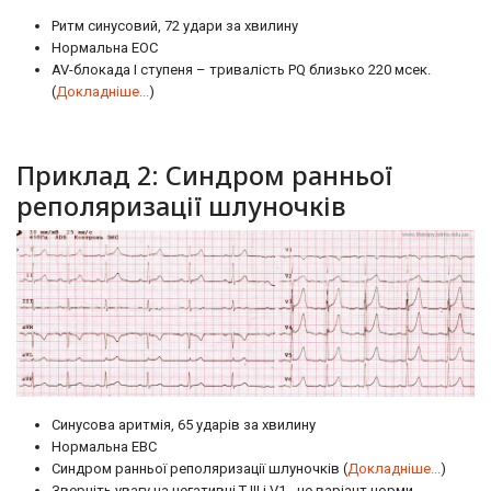
Ритм синусовий, 72 удари за хвилину
Нормальна ЕОС
AV-блокада I ступеня – тривалість PQ близько 220 мсек.
(
Докладніше...
)
Приклад 2: Синдром ранньої
реполяризації шлуночків
Синусова аритмія, 65 ударів за хвилину
Нормальна ЕВС
Синдром ранньої реполяризації шлуночків (
Докладніше...
)
Зверніть увагу на негативні Т III і V1 - це варіант норми.