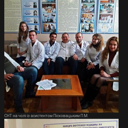
СНТ на чолі із асистентом Пісковацьким П.М.