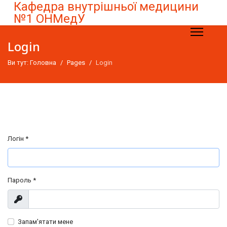
Кафедра внутрішньої медицини
№1 ОНМедУ
Login
Ви тут:
Головна
Pages
Login
Логін
*
Пароль
*
Показувати
Запам'ятати мене