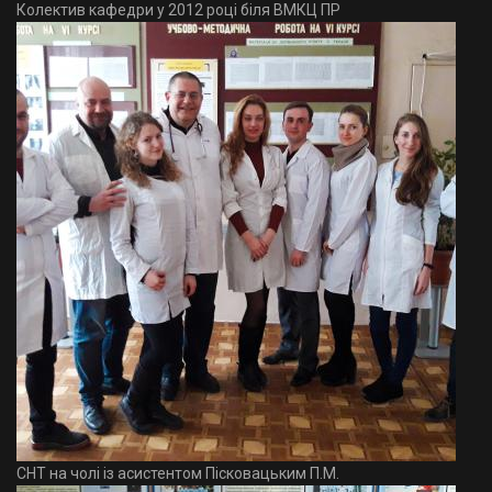
Колектив кафедри у 2012 році біля ВМКЦ ПР
СНТ на чолі із асистентом Пісковацьким П.М.