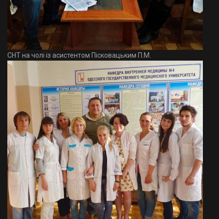
СНТ на чолі із асистентом Пісковацьким П.М.