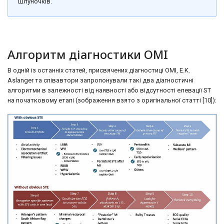
шлуночків.
Алгоритм діагностики OMI
В одній із останніх статей, присвячених діагностиці OMI, E.K.
Aslanger та співавтори запропонували такі два діагностичні
алгоритми в залежності від наявності або відсутності елевації ST
на початковому етапі (зображення взято з оригінальної статті [10]):