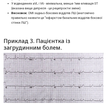
У відведеннях aVL і V6 - мінімальна, менше 1мм елевація ST
(вказана вище депресія - це реципроктні зміни).
Висновок:
OMI задньо-бокових відділів ЛШ (анатомічно
правильно назвати це "інфарктом базальних відділів бокової
стінки ЛШ").
Приклад 3. Пацієнтка із
загрудинним болем.