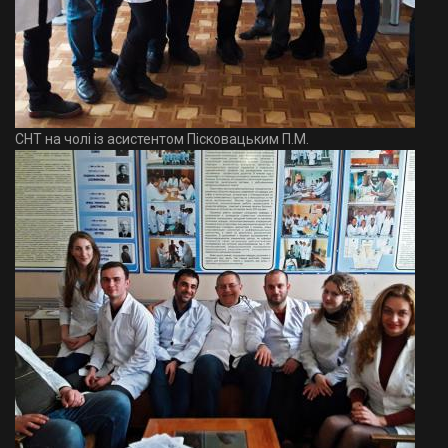
СНТ на чолі із асистентом Пісковацьким П.М.