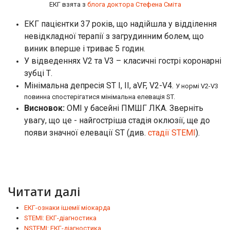
ЕКГ взята з
блога доктора Стефена Сміта
ЕКГ пацієнтки 37 років, що надійшла у відділення
невідкладної терапії з загрудинним болем, що
виник вперше і триває 5 годин.
У відведеннях V2 та V3 – класичні гострі коронарні
зубці Т.
Мінімальна депресія ST I, II, aVF, V2-V4.
У нормі V2-V3
повинна спостерігатися мінімальна елевація ST.
Висновок:
OMI у басейні ПМШГ ЛКА. Зверніть
увагу, що це - найгостріша стадія оклюзії, ще до
появи значної елевації ST (див.
стадії STEMI
).
Читати далі
ЕКГ-ознаки ішемії міокарда
STEMI: ЕКГ-діагностика
NSTEMI: ЕКГ-діагностика