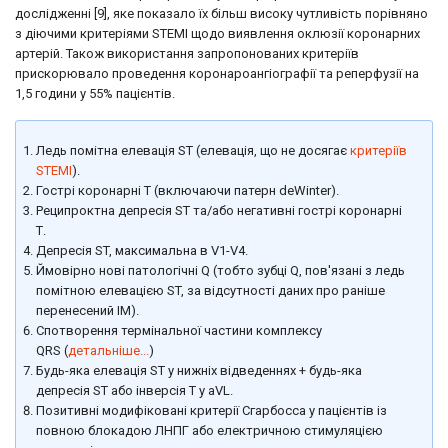
дослідженні [9], яке показало їх більш високу чутливість порівняно
з діючими критеріями STEMI щодо виявлення оклюзії коронарних
артерій. Також використання запропонованих критеріїв
прискорювало проведення коронароангіографії та реперфузії на
1,5 години у 55% ​​пацієнтів.
Ледь помітна елевація ST (елевація, що не досягає
критеріїв
STEMI
).
Гострі коронарні Т (включаючи патерн deWinter).
Реципроктна депресія ST та/або негативні гострі коронарні
Т.
Депресія ST, максимальна в V1-V4.
Ймовірно нові патологічні Q (тобто зубці Q, пов'язані з ледь
помітною елевацією ST, за відсутності даних про раніше
перенесений ІМ).
Спотворення термінальної частини комплексу
QRS (
детальніше...
)
Будь-яка елевація ST у нижніх відведеннях + будь-яка
депресія ST або інверсія Т у aVL.
Позитивні модифіковані критерії Сгарбосса у пацієнтів із
повною блокадою ЛНПГ або електричною стимуляцією