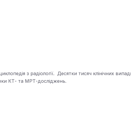
иклопедія з радіології. Десятки тисяч клінічних випад
теки КТ- та МРТ-досліджень.