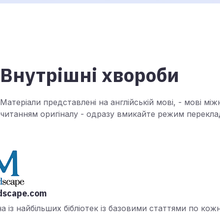
Внутрішні хвороби
Матеріали представлені на англійській мові, - мові мі
читанням оригіналу - одразу вмикайте режим переклад
dscape.com
а із найбільших бібліотек із базовими статтями по кож