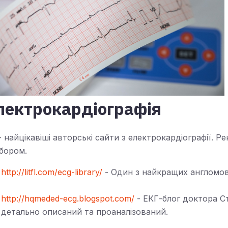
лектрокардіографія
- найцікавіші авторські сайти з електрокардіографії. Р
бором.
http://litfl.com/ecg-library/
- Один з найкращих англомов
http://hqmeded-ecg.blogspot.com/
- ЕКГ-блог доктора Ст
детально описаний та проаналізований.