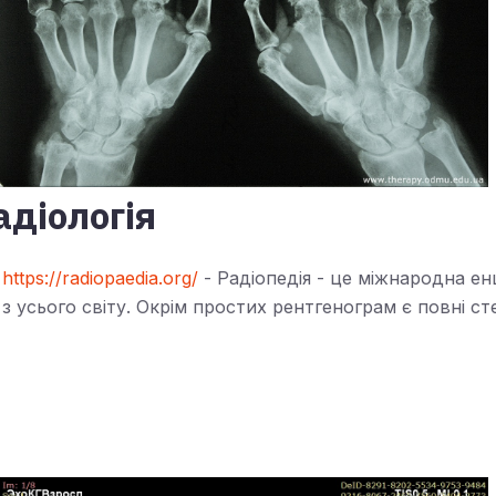
адіологія
https://radiopaedia.org/
- Радіопедія - це міжнародна енц
з усього світу. Окрім простих рентгенограм є повні с