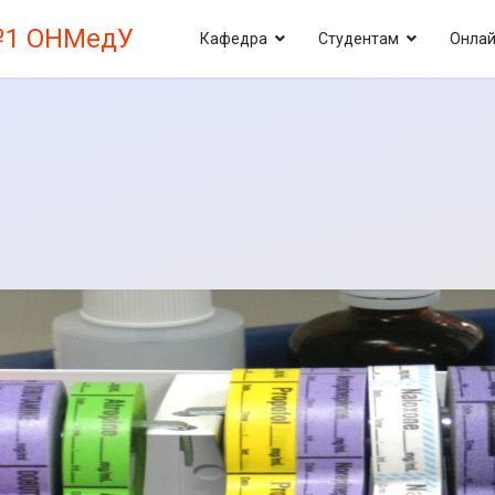
№1 ОНМедУ
Кафедра
Студентам
Онлай