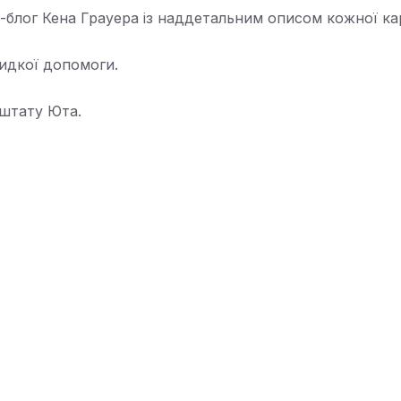
блог Кена Грауера із наддетальним описом кожної ка
видкої допомоги.
 штату Юта.