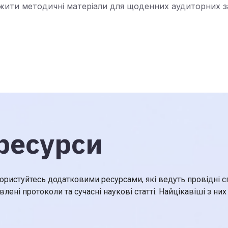
ажити методичні матеріали для щоденних аудиторних за
ресурси
ристуйтесь додатковими ресурсами, які ведуть провідні сп
влені протоколи та сучасні наукові статті. Найцікавіші з ни