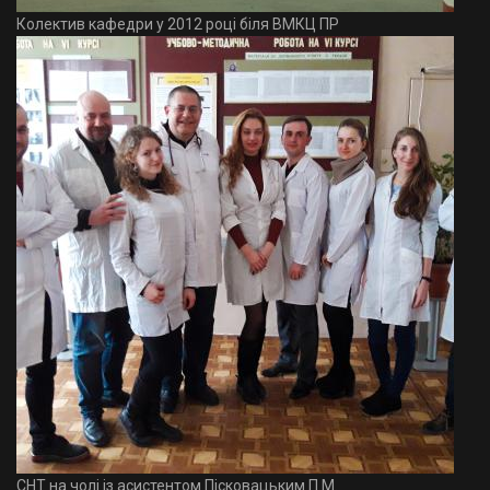
Колектив кафедри у 2012 році біля ВМКЦ ПР
СНТ на чолі із асистентом Пісковацьким П.М.