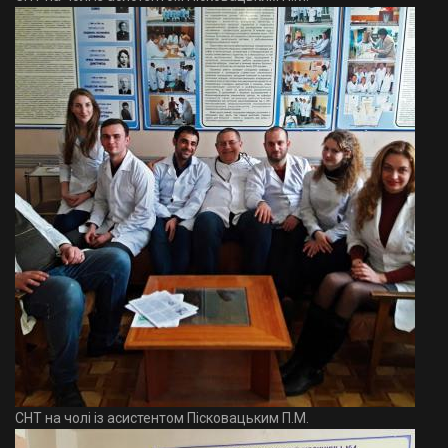
СНТ на чолі із асистентом Пісковацьким П.М.