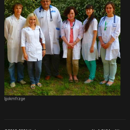
Ijjokmfrzge