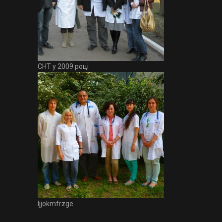
СНТ у 2009 році
Ijjokmfrzge