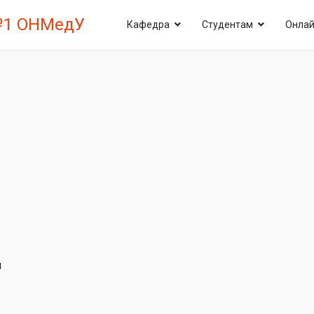
№1 ОНМедУ
Кафедра
Студентам
Онлай
я