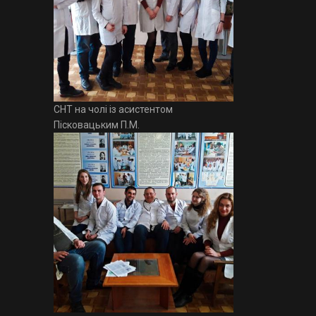
СНТ на чолі із асистентом
Пісковацьким П.М.