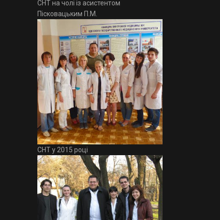
СНТ на чолі із асистентом
Пісковацьким П.М.
СНТ у 2015 році