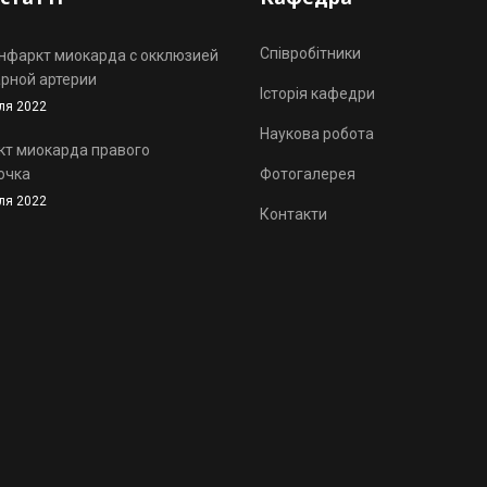
Співробітники
инфаркт миокарда с окклюзией
рной артерии
Історія кафедри
ля 2022
Наукова робота
т миокарда правого
очка
Фотогалерея
ля 2022
Контакти