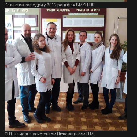
Колектив кафедри у 2012 році біля ВМКЦ ПР
СНТ на чолі із асистентом Пісковацьким П.М.