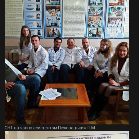
СНТ на чолі із асистентом Пісковацьким П.М.