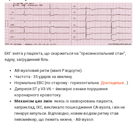
ЕКГ знята у пацієнта, що скаржиться на "пресинкопальний стан",
ядуху, загрудинний біль.
АВ-вузловий ритм (хвилі Р відсутні).
Частота - 35 ударів за хвилину.
Нормальна ЕВС (по старому - горизонтальна.
Докладніше...
)
Депресія ST у V3-V6 – ймовірні ознаки порушення
коронарного кровотоку.
Механізм цих змін:
якесь із захворювань пацієнта,
наприклад, ІХС, викликало пошкодження СА-вузла, і він не
генерує імпульси. Відповідно, новим водієм ритму став
пейсмейкер, що лежить нижче, - АВ-вузол.