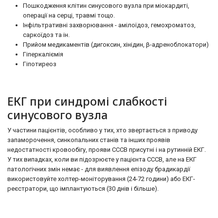
Пошкодження клітин синусового вузла при міокардиті,
операції на серці, травмі тощо.
Інфільтративні захворювання - амілоїдоз, гемохроматоз,
саркоїдоз та ін.
Прийом медикаментів (дигоксин, хінідин, β-адреноблокатори)
Гіперкаліємія
Гіпотиреоз
ЕКГ при синдромі слабкості
синусового вузла
У частини пацієнтів, особливо у тих, хто звертається з приводу
запаморочення, синкопальних станів та інших проявів
недостатності кровообігу, прояви СССВ присутні і на рутинній ЕКГ.
У тих випадках, коли ви підозрюєте у пацієнта СССВ, але на ЕКГ
патологічних змін немає - для виявлення епізоду брадикардії
використовуйте холтер-моніторування (24-72 години) або ЕКГ-
реєстратори, що імплантуються (30 днів і більше).