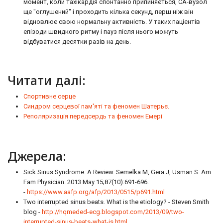
момент, коли тахікардія спонтанно припиняється, СА-вузол
ще "оглушений" і проходить кілька секунд, перш ніж він
відновлює свою нормальну активність. У таких пацієнтів
епізоди швидкого ритму і пауз після нього можуть
відбуватися десятки разів на день.
Читати далі:
Спортивне серце
Синдром серцевої пам'яті та феномен Шатерьє.
Реполяризація передсердь та феномен Емері
Джерела:
Sick Sinus Syndrome: A Review. Semelka M, Gera J, Usman S. Am
Fam Physician. 2013 May 15;87(10):691-696.
-
https://www.aafp.org/afp/2013/0515/p691.html
Two interrupted sinus beats. What is the etiology? - Steven Smith
blog -
http://hqmeded-ecg.blogspot.com/2013/09/two-
interrupted-sinus-beats-what-is.html