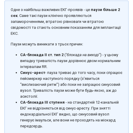
Одне з найбільш важливих ЕКГ-проявів - це
паузи більше 2
сек
. Саме такі паузи клінічно проявляються
запамороченнями, втратою рівноваги чи втратою
свідомості та стають основним показанням для імплантації
ЕКС.
Паузи можуть виникати з трьох причин:
СА-блокада ІІ ст. тип 2
(
"блокада на виході"
) - у цьому
випадку тривалість паузи дорівнює двом нормальним
інтервалам RR.
Синус-арест
- пауза триває до того часу, поки спрацює
пейсмеркер наступного порядку (з'явиться
"вислизаючий ритм") або поки не запрацює синусовий
вузол. Тривалість паузи може бути будь-якою, аж до
асистолії.
СА-блокада III ступеня
- на стандартній 12-канальній
ЕКГ не відрізняється від синус-аресту. При знятті
ендокардіальної ЕКГ видно, що синусовий вузол
генерує імаульси, але вони не проходять на міокард
передсердь.