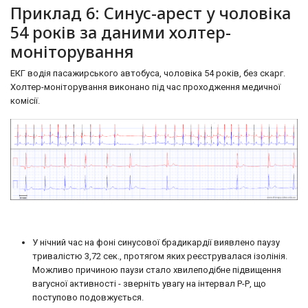
Приклад 6: Синус-арест у чоловіка
54 років за даними холтер-
моніторування
ЕКГ водія пасажирського автобуса, чоловіка 54 років, без скарг.
Холтер-моніторування виконано під час проходження медичної
комісії.
У нічний час на фоні синусової брадикардії виявлено паузу
тривалістю 3,72 сек., протягом яких реєструвалася ізолінія.
Можливо причиною паузи стало хвилеподібне підвищення
вагусної активності - зверніть увагу на інтервал Р-Р, що
поступово подовжується.