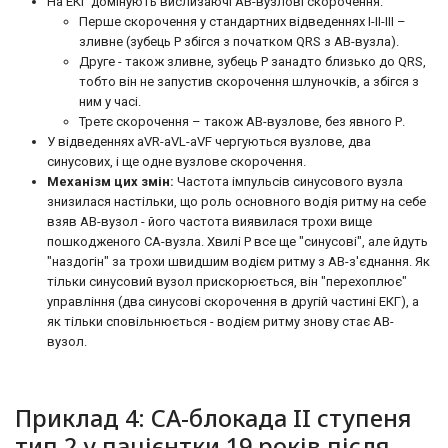
На ЕКГ домінують вислизаючі АВ-вузлові скорочення.
Перше скорочення у стандартних відведеннях I-II-III –
зливне (зубець Р збігся з початком QRS з АВ-вузла).
Друге - також зливне, зубець Р занадто близько до QRS,
тобто він не запустив скорочення шлуночків, а збігся з
ним у часі.
Третє скорочення – також АВ-вузлове, без явного Р.
У відведеннях aVR-aVL-aVF чергуються вузлове, два
синусових, і ще одне вузлове скорочення.
Механізм цих змін:
Частота імпульсів синусового вузла
знизилася настільки, що роль основного водія ритму на себе
взяв АВ-вузол - його частота виявилася трохи вище
пошкодженого СА-вузла. Хвилі Р все ще "синусові", але йдуть
"наздогін" за трохи швидшим водієм ритму з АВ-з'єднання. Як
тільки синусовий вузол прискорюється, він "перехоплює"
управління (два синусові скорочення в другій частині ЕКГ), а
як тільки сповільнюється - водієм ритму знову стає АВ-
вузол.
Приклад 4: СА-блокада II ступеня
тип 2 у пацієнтки 19 років після