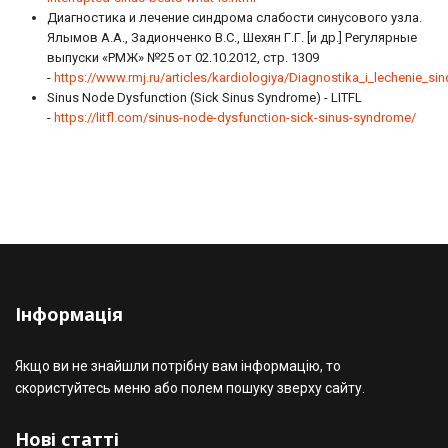
Диагностика и лечение синдрома слабости синусового узла.
Ялымов А.А., Задионченко В.С., Шехян Г.Г. [и др.] Регулярные
выпуски «РМЖ» №25 от 02.10.2012, стр. 1309
-
https://www.rmj.ru/articles/kardiologiya/Diagnostika_i_lechenie_s
Sinus Node Dysfunction (Sick Sinus Syndrome) - LITFL
-
https://litfl.com/sinus-node-dysfunction-sick-sinus-syndrome/
Інформація
Якщо ви не знайшли потрібну вам інформацію, то
скористуйтесь меню або полем пошуку зверху сайту.
Нові статті