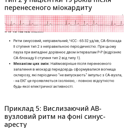
перенесеного міокардиту
Ритм синусовий, неправильний, ЧСС - 65-32 уд/хв, СА-блокада
II ступеня тип 2 з неправильною періодичністю. При цьому
пауза при випадінні дорівнює двом інтервалам P-P (відрізняє
СА-блокаду II ступеня тип 2 від типу 1).
Механізм цих змін:
Найімовірніше після перенесеного
запалення в міокарді передсердь сформувалися вогнища
склерозу, які періодично "не випускають" імпульс з СА-вузла,
- на ЕКГ це проявляється ізолінією, - повною відсутністю
будь-якої електричної активності.
Приклад 5: Вислизаючий АВ-
вузловий ритм на фоні синус-
аресту