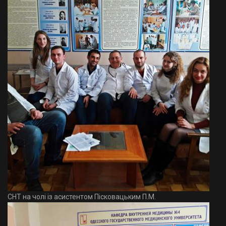
СНТ на чолі із асистентом Пісковацьким П.М.