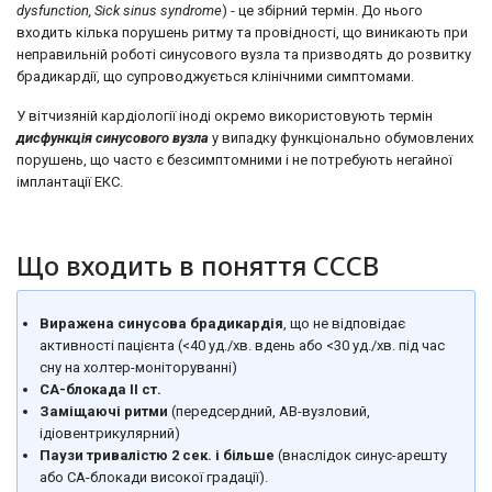
dysfunction, Sick sinus syndrome
) - це збірний термін. До нього
входить кілька порушень ритму та провідності, що виникають при
неправильній роботі синусового вузла та призводять до розвитку
брадикардії, що супроводжується клінічними симптомами.
У вітчизяній кардіології іноді окремо використовують термін
дисфункція синусового вузла
у випадку функціонально обумовлених
порушень, що часто є безсимптомними і не потребують негайної
імплантації ЕКС.
Що входить в поняття СССВ
Виражена синусова брадикардія
, що не відповідає
активності пацієнта (<40 уд./хв. вдень або <30 уд./хв. під час
сну на холтер-моніторуванні)
СА-блокада ІІ ст.
Заміщаючі ритми
(передсердний, АВ-вузловий,
ідіовентрикулярний)
Паузи тривалістю 2 сек. і більше
(внаслідок синус-арешту
або СА-блокади високої градації).