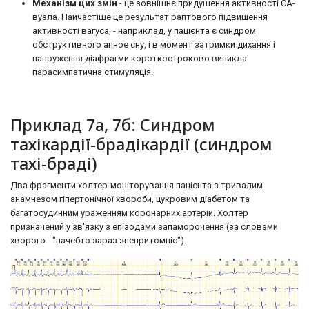
Механізм цих змін
- це зовнішнє придушення активності СА-
вузла. Найчастіше це результат раптового підвищення
активності вагуса, - наприклад, у пацієнта є синдром
обструктивного апное сну, і в момент затримки дихання і
напруження діафрагми короткостроково виникла
парасимпатична стимуляція.
Приклад 7а, 7б: Синдром
тахікардії-брадікардії (синдром
тахі-браді)
Два фрагменти холтер-моніторування пацієнта з тривалим
анамнезом гіпертонічної хвороби, цукровим діабетом та
багатосудинним ураженням коронарних артерій. Холтер
призначений у зв'язку з епізодами запаморочення (за словами
хворого - "начебто зараз знепритомніє").