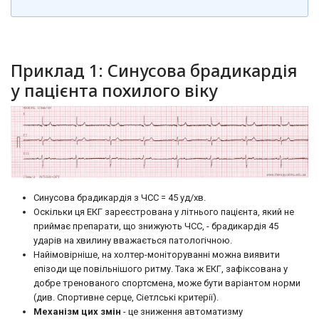
Приклад 1: Синусова брадикардія
у пацієнта похилого віку
Синусова брадикардія з ЧСС = 45 уд/хв.
Оскільки ця ЕКГ зареєстрована у літнього пацієнта, який не
приймає препарати, що знижують ЧСС, - брадикардія 45
ударів на хвилину вважається патологічною.
Найімовірніше, на холтер-моніторуванні можна виявити
епізоди ще повільнішого ритму. Така ж ЕКГ, зафіксована у
добре тренованого спортсмена, може бути варіантом норми
(див. Спортивне серце, Сіетлські критерії).
Механізм цих змін
- це зниження автоматизму