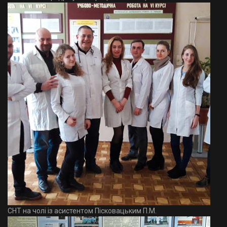
СНТ на чолі із асистентом Пісковацьким П.М.