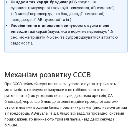
Синдром тахікардії-брадикардії
(чергування
суправентрикулярної тахікардії - синусової, АВ-вузлової,
фібриляції передсердь, - та брадикардії - синусової,
передсердної, АВ-вузлової та ін.).
Уповільнення відновлення синусового вузла після
епізодів тахікардії
(пауза, яка в нормі не перевищує 1,5
сек., може тривати 4-5 сек. та супроводжуватися втратою
свідомості).
Механізм розвитку СССВ
При СССВ пейсмейкерні клітини синусового вузла втрачають
можливість генерувати імпульси з потрібною частотою і
ритмічністю (так утворюються паузи, дихальна аритмія, СА-
блокада), через що більш дистальні відділи провідної системи
стають новими водіями більш повільних ритмів (вислизаючі ритми
з передсердь, АВ-вузла і т.д.). Якщо всі відділи провідної системи
пошкоджені, то виникають тривалі паузи, - від двох секунд і
більше.