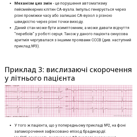
Механізм цих змін
- це порушення автоматизму
пейсмейкерних клітин СА-вузла. Імпульс генерується через
різні проміжки часу або залишає СА-вузол з різною
швидкістю через різні точки виходу.
Даний стан може бути асимптомним, а може давати відчуття
"перебоїв" у роботі серця. Також у даного пацієнта синусова
аритмія чергувалася з іншими проявами СССВ (див. наступний
приклад №3).
Приклад 3: вислизаючі скорочення
у літнього пацієнта
У того ж пацієнта, що у попередньому прикладі №2, на фоні
запаморочення зафіксовано епізод брадикардії.