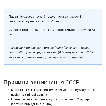
Пауза
(
«синусова пауза»
) - відсутність активності
синусового вузла > 2 сек. та ≤3 сек.
Синус-арест
- відсутність активності синусового вузла >3
сек.
*Зазвичай у кардіології терміном "пауза" називають період
асистолії шлуночків (відстань між QRS), тому при описі СССУ
коректніше уточнюватиме, що пауза саме "синусова".
Причини виникнення СССВ
Ідіопатичні дегенеративні зміни синусового вузла у літніх
пацієнтів ("вікові зміни")
Ішемія клітин синусового вузла при оклюзії СА-артерії
(частіше відходить від ПКА)