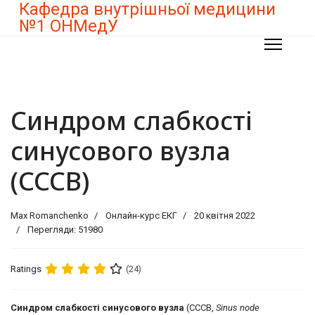
Кафедра внутрішньої медицини
№1 ОНМедУ
Синдром слабкості
синусового вузла
(СССВ)
Max Romanchenko
Онлайн-курс ЕКГ
20 квітня 2022
Перегляди: 51980
Ratings
(24)
Синдром слабкості синусового вузла
(СССВ,
Sinus node