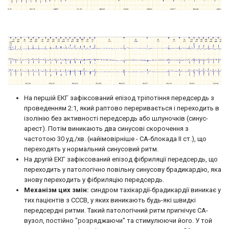
На першій ЕКГ зафіксований епізод тріпотіння передсердь з
проведенням 2:1, який раптово переривається і переходить в
ізолінію без активності передсердь або шлуночків (синус-
арест). Потім виникають два синусові скорочення з
частотою 30 уд./хв. (найімовірніше - СА-блокада II ст.), що
переходять у нормальний синусовий ритм.
На другій ЕКГ зафіксований епізод фібриляції передсердь, що
переходить у патологічно повільну синусову брадикардію, яка
знову переходить у фібриляцію передсердь.
Механізм цих змін:
синдром тахікардії-брадикардії виникає у
тих пацієнтів з СССВ, у яких виникають будь-які швидкі
передсердні ритми. Такий патологічний ритм пригнічує СА-
вузол, постійно "розряджаючи" та стимулюючи його. У той