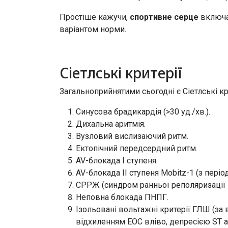
Простіше кажучи,
спортивне серце
включає
варіантом норми.
Сіетлські критерії
Загальноприйнятими сьогодні є Сіетлські кри
Синусова брадикардія (>30 уд./хв.).
Дихальна аритмія.
Вузловий вислизаючий ритм.
Ектопічний передсердний ритм.
AV-блокада І ступеня.
AV-блокада II ступеня Mobitz-1 (з пері
СРРЖ (синдром ранньої реполяризації 
Неповна блокада ПНПГ.
Ізольовані вольтажні критерії ГЛШ (за
відхиленням ЕОС вліво, депресією ST а