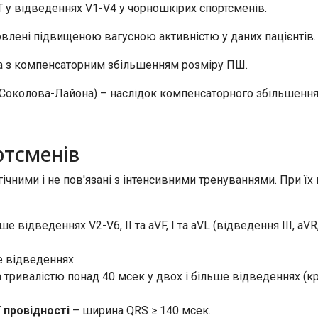
T у відведеннях V1-V4 у чорношкірих спортсменів.
овлені підвищеною вагусною активністю у даних пацієнтів.
а з компенсаторним збільшенням розміру ПШ.
с Соколова-Лайона) – наслідок компенсаторного збільшенн
ртсменів
ічними і не пов'язані з інтенсивними тренуваннями. При ї
е відведеннях V2-V6, II та aVF, I та aVL (відведення III, aV
е відведеннях
ривалістю понад 40 мсек у двох і більше відведеннях (крім
 провідності
– ширина QRS ≥ 140 мсек.