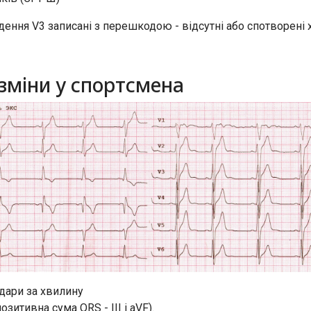
ення V3 записані з перешкодою - відсутні або спотворені х
 зміни у спортсмена
удари за хвилину
итивна сума QRS - III і aVF).