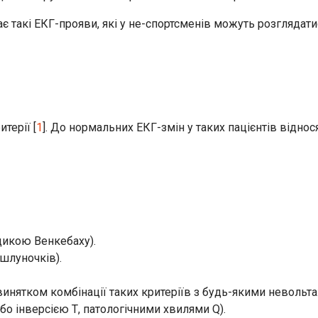
 такі ЕКГ-прояви, які у не-спортсменів можуть розглядатися
терії [
1
]. До нормальних ЕКГ-змін у таких пацієнтів віднос
одикою Венкебаху).
шлуночків).
 винятком комбінації таких критеріїв з будь-якими неволь
бо інверсією Т, патологічними хвилями Q).