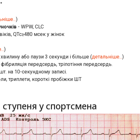
 °
ніше...
)
ночків
- WPW, CLC
віків, QTc≥480 мсек у жінок
..
)
хвилину або паузи 3 секунди і більше (
детальніше...
)
 фібриляція передсердь, тріпотіння передсердь.
шт. на 10-секундному записі.
оли, триплети, короткі пробіжки ШТ
І ступеня у спортсмена