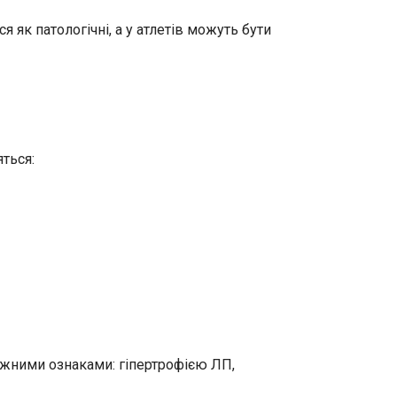
 як патологічні, а у атлетів можуть бути
яться:
тажними ознаками: гіпертрофією ЛП,