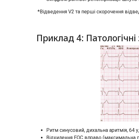
*Відведення V2 та перші скорочення відвед
Приклад 4: Патологічні
Ритм синусовий, дихальна аритмія, 64 
Відхилення ЕОС вправо (максимальна поз