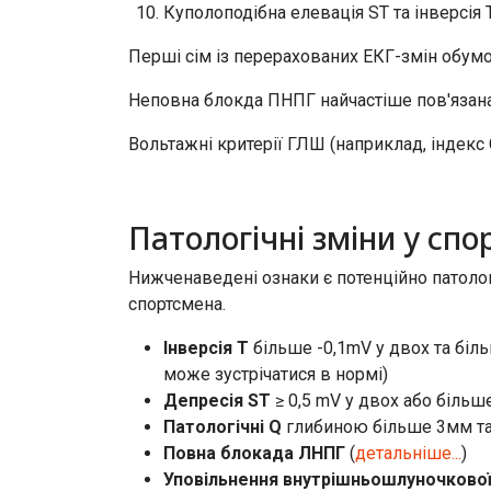
Куполоподібна елевація ST та інверсія 
Перші сім із перерахованих ЕКГ-змін обум
Неповна блокда ПНПГ найчастіше пов'язан
Вольтажні критерії ГЛШ (наприклад, індек
Патологічні зміни у спо
Нижченаведені ознаки є потенційно патолог
спортсмена.
Інверсія Т
більше -0,1mV у двох та більш
може зустрічатися в нормі)
Депресія ST
≥ 0,5 mV у двох або більш
Патологічні Q
глибиною більше 3мм та т
Повна блокада ЛНПГ
(
детальніше...
)
Уповільнення внутрішньошлуночкової