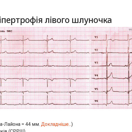
іпертрофія лівого шлуночка
ва-Лайона = 44 мм.
Докладніше...
)
чків (СРРШ)