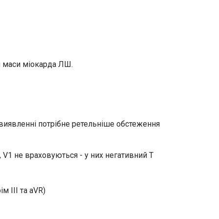
я маси міокарда ЛШ.
х виявленні потрібне ретельніше обстеження
R, V1 не враховуються - у них негативний Т
 III та aVR)