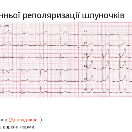
нньої реполяризації шлуночків
ків (
Докладніше...
)
це варіант норми.