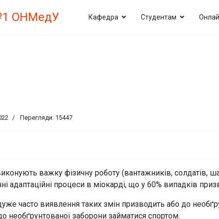
№1 ОНМедУ
Кафедра
Студентам
Онлай
022
Перегляди: 15447
виконують важку фізичну роботу (вантажників, солдатів, ша
і адаптаційні процеси в міокарді, що у 60% випадків призв
уже часто виявлення таких змін призводить або до необґ
 до необґрунтованої заборони займатися спортом.