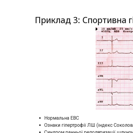
Приклад 3: Спортивна г
Нормальна ЕВС
Ознаки гіпертрофії ЛШ (індекс Соколо
Синдром ранньої реполяризації шлуно