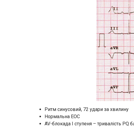
Ритм синусовий, 72 удари за хвилину
Нормальна ЕОС
AV-блокада I ступеня – тривалість PQ б