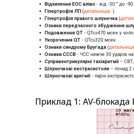
Відхилення ЕОС вліво
- від -30 ° до -90
Гіпертрофія ЛП
(
детальніше...
)
Гіпертрофія правого шлуночка
(
деталь
Ознаки передчасного збудження шлу
Подовження QT
- QTc≥470 мсек у чоло
Укорочення QT
- QTc≤320 мсек
Ознаки синдрому Бругада
(
детальніше.
Ознаки СССВ
- ЧСС нижче 30 ударів на 
Суправентрикулярні тахіаритмії
– СВТ,
Шлуночкові екстрасистоли
– понад 2 
Шлуночкові аритмії
- парні екстрасист
Приклад 1: AV-блокада 