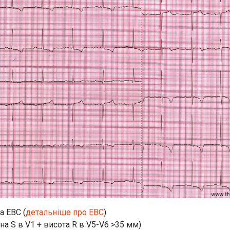
а ЕВС (
детальніше про ЕВС
)
а S в V1 + висота R в V5-V6 >35 мм)