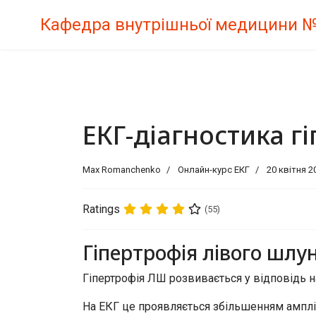
Кафедра внутрішньої медицини 
ЕКГ-діагностика г
Max Romanchenko
Онлайн-курс ЕКГ
20 квітня 2
Ratings
(55)
Гіпертрофія лівого шлу
Гіпертрофія ЛШ розвивається у відповідь на
На ЕКГ це проявляється збільшенням ампліту