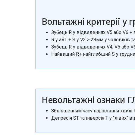
Вольтажні критерії у 
Зубець R у відведеннях V5 або V6 + 
R у aVL + S у V3 > 28мм у чоловіків т
Зубець R у відведеннях V4, V5 або V
Найвищий R+ найглибший S у грудни
Невольтажні ознаки 
Збільшенням часу наростання хвилі R
Депресія ST та інверсія T у "лівих" ві