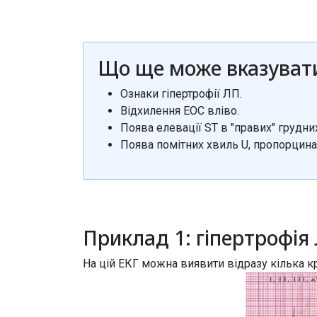
Що ще може вказуват
Ознаки гіпертрофії ЛП.
Відхилення ЕОС вліво.
Поява елевації ST в "правих" грудни
Поява помітних хвиль U, пропорцина
Приклад 1: гіпертрофія
На цій ЕКГ можна виявити відразу кілька кр