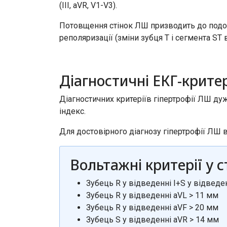
(III, aVR, V1-V3).
Потовщення стінок ЛШ призводить до подов
реполяризації (зміни зубця Т і сегмента ST
Діагностичні ЕКГ-критер
Діагностичних критеріїв гіпертрофії ЛШ д
індекс.
Для достовірного діагнозу гіпертрофії ЛШ
Вольтажні критерії у 
Зубець R у відведенні I+S у відведен
Зубець R у відведенні aVL > 11 мм
Зубець R у відведенні aVF > 20 мм
Зубець S у відведенні aVR > 14 мм