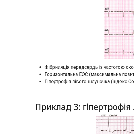
Фібриляція передсердь із частотою скор
Горизонтальна ЕОС (максимальна позити
Гіпертрофія лівого шлуночка (індекс 
Приклад 3: гіпертрофія