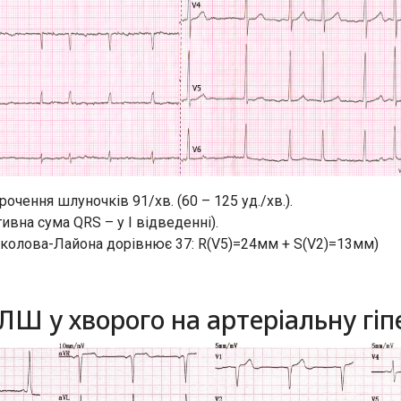
очення шлуночків 91/хв. (60 – 125 уд./хв.).
вна сума QRS – у I відведенні).
Соколова-Лайона дорівнює 37: R(V5)=24мм + S(V2)=13мм)
 ЛШ у хворого на артеріальну гіп