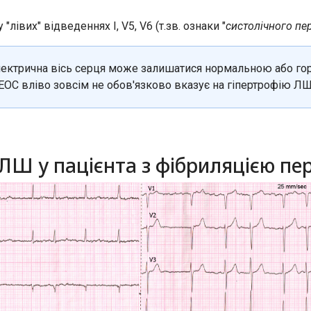
"лівих" відведеннях I, V5, V6 (т.зв. ознаки "
систолічного п
 електрична вісь серця може залишатися нормальною або г
 ЕОС вліво зовсім не обов'язково вказує на гіпертрофію ЛШ
 ЛШ у пацієнта з фібриляцією п