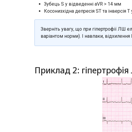
Зубець S у відведенні aVR > 14 мм
Косонизхідна депресія ST та інверсія T у 
Зверніть увагу, що при гіпертрофії ЛШ
варіантом норми). І навпаки, відхилення
Приклад 2: гіпертрофія