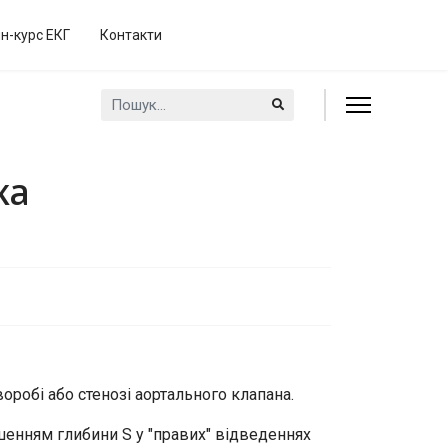
н-курс ЕКГ
Контакти
Пошук...
ка
оробі або стенозі аортального клапана.
ьшенням глибини S у "правих" відведеннях