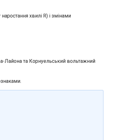
аростання хвилі R) і змінами
ова-Лайона та Корнуельський вольтажний
ознаками.