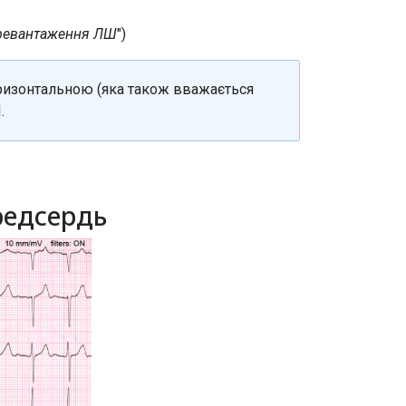
еревантаження ЛШ
")
оризонтальною (яка також вважається
.
ередсердь