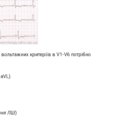
 вольтажних критеріїв в V1-V6 потрібно
aVL).
ння ЛШ
)