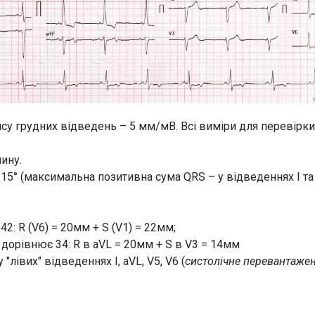
су грудних відведень – 5 мм/мВ. Всі виміри для перевірки
ину.
15° (максимальна позитивна сума QRS – у відведеннях I та 
: R (V6) = 20мм + S (V1) = 22мм;
дорівнює 34: R в aVL = 20мм + S в V3 = 14мм
 "лівих" відведеннях I, aVL, V5, V6 (
систолічне перевантаже