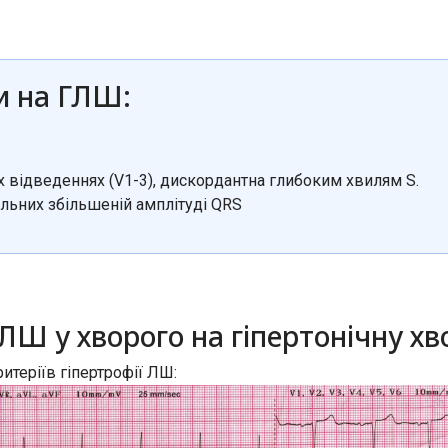
и на ГЛШ:
х відведеннях (V1-3), дискордантна глибоким хвилям S.
льних збільшеній амплітуді QRS
 ЛШ у хворого на гіпертонічну хв
итеріїв гіпертрофії ЛШ: