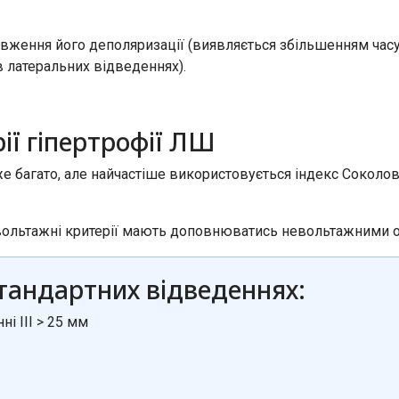
ження його деполяризації (виявляється збільшенням часу н
 в латеральних відведеннях).
ії гіпертрофії ЛШ
уже багато, але найчастіше використовується індекс Сокол
 вольтажні критерії мають доповнюватись невольтажними 
стандартних відведеннях:
ні III > 25 мм