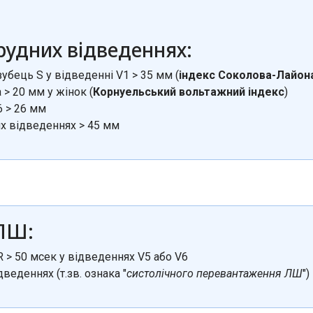
грудних відведеннях:
зубець S у відведенні V1 > 35 мм (
індекс Соколова-Лайон
а > 20 мм у жінок (
Корнуельський вольтажний індекс
)
6 > 26 мм
х відведеннях > 45 мм
ГЛШ:
 > 50 мсек у відведеннях V5 або V6
дведеннях (т.зв. ознака "
систолічного перевантаження ЛШ
"