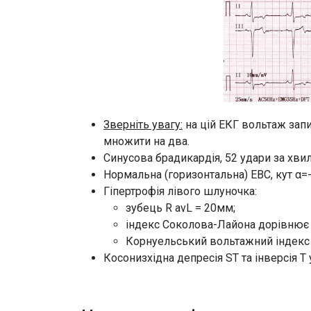
Зверніть увагу:
на цій ЕКГ вольтаж запи
множити на два.
Синусова брадикардія, 52 удари за хвил
Нормальна (горизонтальна) ЕВС, кут α=-
Гіпертрофія лівого шлуночка:
зубець R avL = 20мм;
індекс Соколова-Лайона дорівнює 42
Корнуельський вольтажний індекс 
Косонизхідна депресія ST та інверсія T у