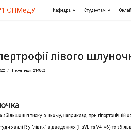
№1 ОНМедУ
Кафедра
Студентам
Онлай
іпертрофії лівого шлуноч
022
Перегляди: 214802
ночка
 збільшення тиску в ньому, наприклад, при гіпертонічній хв
ди хвилі R у "лівих" відведеннях (I, aVL та V4-V6) та збіл