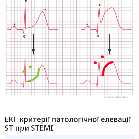
ЕКГ-критерії патологічної елевації
ST при STEMI