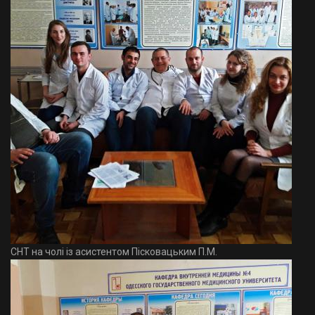
СНТ на чолі із асистентом Пісковацьким П.М.