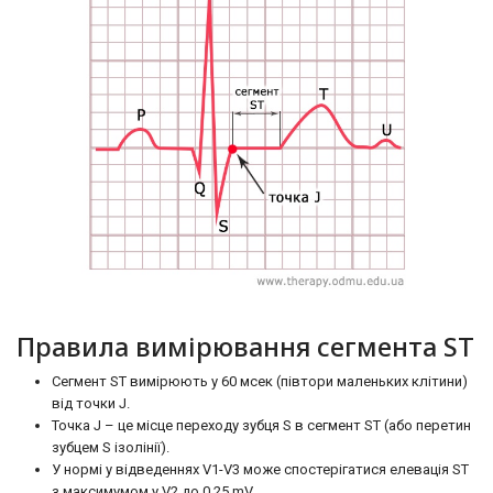
Правила вимірювання сегмента ST
Сегмент ST вимірюють у 60 мсек (півтори маленьких клітини)
від точки J.
Точка J – це місце переходу зубця S в сегмент ST (або перетин
зубцем S ізолінії).
У нормі у відведеннях V1-V3 може спостерігатися елевація ST
з максимумом у V2 до 0,25 mV.