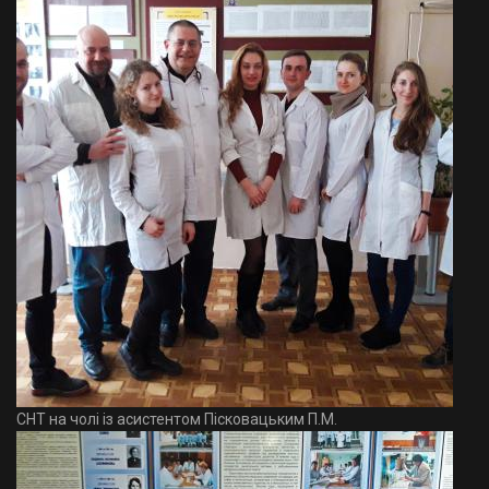
СНТ на чолі із асистентом Пісковацьким П.М.