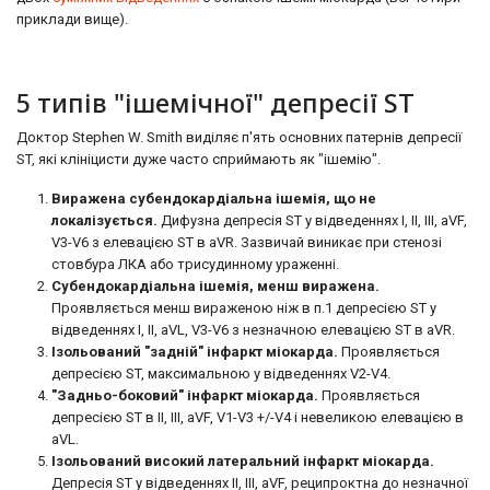
приклади вище).
5 типів "ішемічної" депресії ST
Доктор Stephen W. Smith виділяє п'ять основних патернів депресії
ST, які клініцисти дуже часто сприймають як "ішемію".
Виражена субендокардіальна ішемія, що не
локалізується.
Дифузна депресія ST у відведеннях I, II, III, aVF,
V3-V6 з елевацією ST в aVR. Зазвичай виникає при стенозі
стовбура ЛКА або трисудинному ураженні.
Субендокардіальна ішемія, менш виражена.
Проявляється менш вираженою ніж в п.1 депресією ST у
відведеннях I, II, aVL, V3-V6 з незначною елевацією ST в aVR.
Ізольований "задній" інфаркт міокарда.
Проявляється
депресією ST, максимальною у відведеннях V2-V4.
"Задньо-боковий" інфаркт міокарда.
Проявляється
депресією ST в II, ​​III, aVF, V1-V3 +/-V4 і невеликою елевацією в
aVL.
Ізольований високий латеральний інфаркт міокарда.
Депресія ST у відведеннях II, III, aVF, реципроктна до незначної