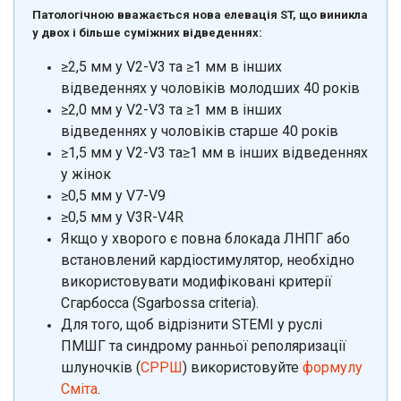
Патологічною вважається нова елевація ST, що виникла
у двох і більше суміжних відведеннях:
≥2,5 мм у V2-V3 та ≥1 мм в інших
відведеннях у чоловіків молодших 40 років
≥2,0 мм у V2-V3 та ≥1 мм в інших
відведеннях у чоловіків старше 40 років
≥1,5 мм у V2-V3 та≥1 мм в інших відведеннях
у жінок
≥0,5 мм у V7-V9
≥0,5 мм у V3R-V4R
Якщо у хворого є повна блокада ЛНПГ або
встановлений кардіостимулятор, необхідно
використовувати модифіковані критерії
Сгарбосса (Sgarbossa criteria).
Для того, щоб відрізнити STEMI у руслі
ПМШГ та синдрому ранньої реполяризації
шлуночків (
СРРШ
) використовуйте
формулу
Сміта
.