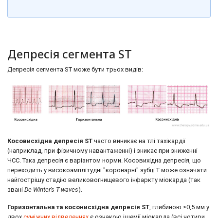
Депресія сегмента ST
Депресія сегмента ST може бути трьох видів:
Косовисхідна депресія ST
часто виникає на тлі тахікардії
(наприклад, при фізичному навантаженні) і зникає при зниженні
ЧСС. Така депресія є варіантом норми. Косовихідна депресія, що
переходить у високоамплітудні "коронарні" зубці Т може означати
найгострішу стадію великовогнищевого інфаркту міокарда (так
звані
De Winter's T-waves
).
Горизонтальна та косонисхідна депресія ST
, глибиною ≥0,5 мм у
двох
суміжних відведеннях
є ознакою ішемії міокарда (всі чотири