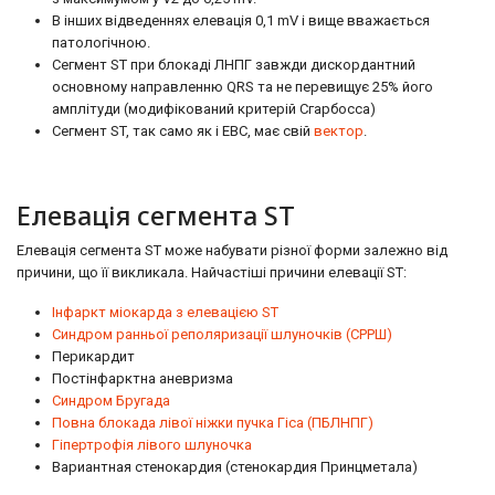
В інших відведеннях елевація 0,1 mV і вище вважається
патологічною.
Сегмент ST при блокаді ЛНПГ завжди дискордантний
основному направленню QRS та не перевищує 25% його
амплітуди (модифікований критерій Сгарбосса)
Сегмент ST, так само як і ЕВС, має свій
вектор
.
Елевація сегмента ST
Елевація сегмента ST може набувати різної форми залежно від
причини, що її викликала. Найчастіші причини елевації ST:
Інфаркт міокарда з елевацією ST
Синдром ранньої реполяризації шлуночків (СРРШ)
Перикардит
Постінфарктна аневризма
Синдром Бругада
Повна блокада лівої ніжки пучка Гіса (ПБЛНПГ)
Гіпертрофія лівого шлуночка
Вариантная стенокардия (стенокардия Принцметала)