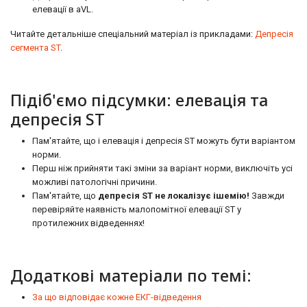
елевації в aVL.
Читайте детальніше спеціальний матеріал із прикладами:
Депресія
сегмента ST
.
Підіб'ємо підсумки: елевація та
депресія ST
Пам'ятайте, що і елевація і депресія ST можуть бути варіантом
норми.
Перш ніж прийняти такі зміни за варіант норми, виключіть усі
можливі патологічні причини.
Пам'ятайте, що
депресія ST не локалізує ішемію!
Завжди
перевіряйте наявність малопомітної елевації ST у
протилежних відведеннях!
Додаткові матеріали по темі:
За що відповідає кожне ЕКГ-відведення