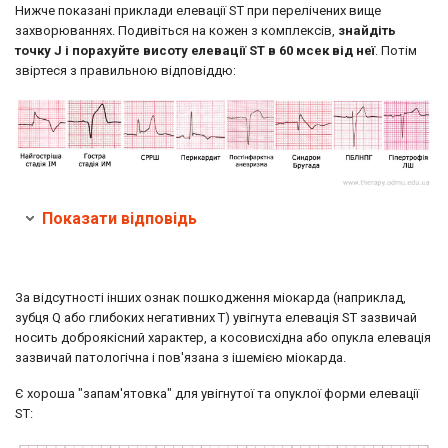
Нижче показані приклади елевації ST при перелічених вище
захворюваннях. Подивіться на кожен з комплексів,
знайдіть
точку J і порахуйте висоту елевації ST в 60 мсек від неї
. Потім
звіртеся з правильною відповіддю:
Показати відповідь
За відсутності інших ознак пошкодження міокарда (наприклад,
зубця Q або глибоких негативних Т) увігнута елевація ST зазвичай
носить доброякісний характер, а косовисхідна або опукла елевація
зазвичай патологічна і пов'язана з ішемією міокарда.
Є хороша "запам'ятовка" для увігнутої та опуклої форми елевації
ST: